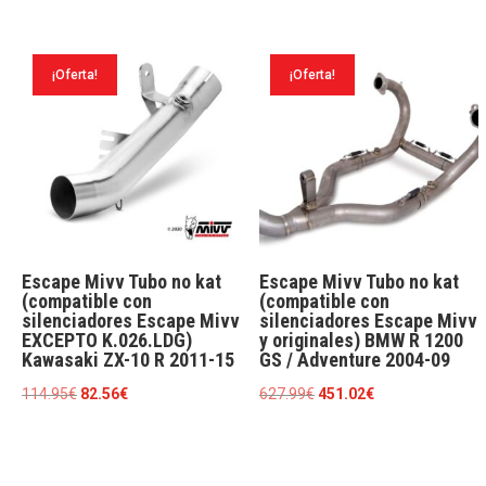
precio
precio
era:
es:
original
actual
342.43€.
245.93€.
era:
es:
¡Oferta!
¡Oferta!
233.53€.
167.72€.
Escape Mivv Tubo no kat
Escape Mivv Tubo no kat
(compatible con
(compatible con
silenciadores Escape Mivv
silenciadores Escape Mivv
EXCEPTO K.026.LDG)
y originales) BMW R 1200
Kawasaki ZX-10 R 2011-15
GS / Adventure 2004-09
El
El
El
El
114.95
€
82.56
€
627.99
€
451.02
€
precio
precio
precio
precio
original
actual
original
actual
era:
es:
era:
es: