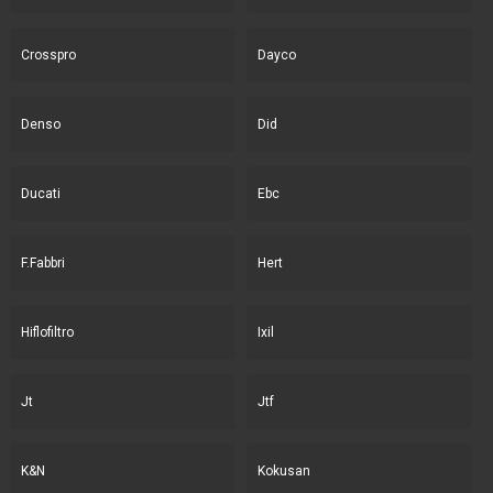
Crosspro
Dayco
Denso
Did
Ducati
Ebc
F.Fabbri
Hert
Hiflofiltro
Ixil
Jt
Jtf
K&N
Kokusan