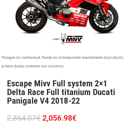
*Imagen no contractual. Puede no corresponder exactamente al producto,
si tiene dudas contacte con nosotros.
Escape Mivv Full system 2×1
Delta Race Full titanium Ducati
Panigale V4 2018-22
El
El
2,864.07
€
2,056.98
€
precio
precio