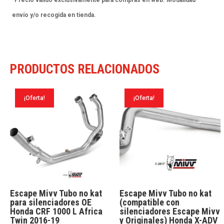
V4
envío y/o recogida en tienda.
2018-
22
cantidad
PRODUCTOS RELACIONADOS
¡Oferta!
¡Oferta!
Escape Mivv Tubo no kat
Escape Mivv Tubo no kat
para silenciadores OE
(compatible con
Honda CRF 1000 L Africa
silenciadores Escape Mivv
Twin 2016-19
y Originales) Honda X-ADV