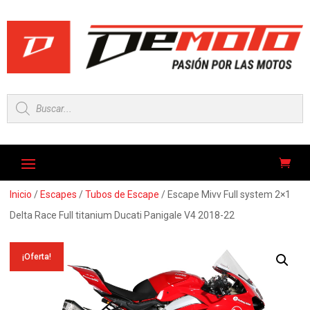
Búsqueda
de
productos
Inicio
/
Escapes
/
Tubos de Escape
/ Escape Mivv Full system 2×1
Delta Race Full titanium Ducati Panigale V4 2018-22
¡Oferta!