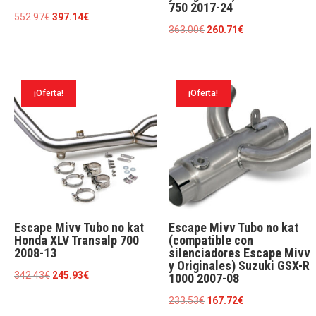
750 2017-24
El
El
552.97
€
397.14
€
El
El
363.00
€
260.71
€
precio
precio
precio
precio
original
actual
original
actual
era:
es:
era:
es:
552.97€.
397.14€.
¡Oferta!
¡Oferta!
363.00€.
260.71€.
Escape Mivv Tubo no kat
Escape Mivv Tubo no kat
Honda XLV Transalp 700
(compatible con
2008-13
silenciadores Escape Mivv
y Originales) Suzuki GSX-R
El
El
342.43
€
245.93
€
1000 2007-08
precio
precio
El
El
233.53
€
167.72
€
original
actual