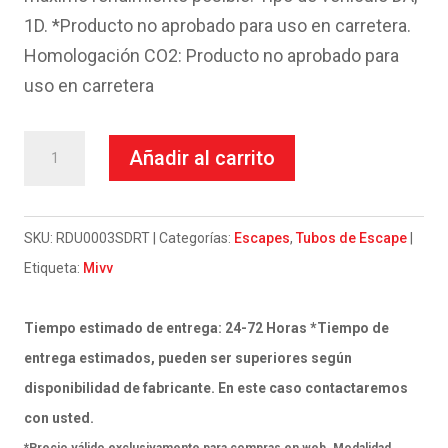
1D. *Producto no aprobado para uso en carretera.
Homologación CO2: Producto no aprobado para
uso en carretera
Escape
Añadir al carrito
Mivv
Full
system
SKU:
RDU0003SDRT
Categorías:
Escapes
,
Tubos de Escape
2x1
Etiqueta:
Mivv
Delta
Race
Tiempo estimado de entrega: 24-72 Horas *Tiempo de
Full
entrega estimados, pueden ser superiores según
titanium
disponibilidad de fabricante. En este caso contactaremos
Ducati
con usted.
Panigale
*Precio válido exclusivamente para compras en web. Modalidad