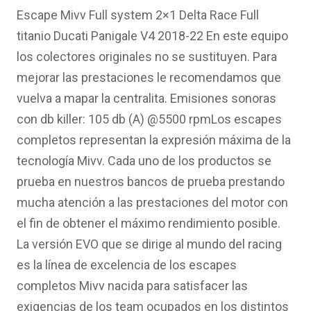
original
actual
Escape Mivv Full system 2×1 Delta Race Full
era:
es:
titanio Ducati Panigale V4 2018-22 En este equipo
2,864.07€.
2,056.98€.
los colectores originales no se sustituyen. Para
mejorar las prestaciones le recomendamos que
vuelva a mapar la centralita. Emisiones sonoras
con db killer: 105 db (A) @5500 rpmLos escapes
completos representan la expresión máxima de la
tecnología Mivv. Cada uno de los productos se
prueba en nuestros bancos de prueba prestando
mucha atención a las prestaciones del motor con
el fin de obtener el máximo rendimiento posible.
La versión EVO que se dirige al mundo del racing
es la línea de excelencia de los escapes
completos Mivv nacida para satisfacer las
exigencias de los team ocupados en los distintos