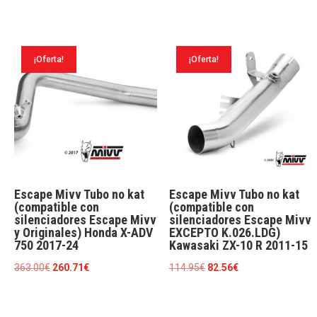
original
actual
precio
precio
era:
es:
original
actual
233.53€.
167.72€.
era:
es:
¡Oferta!
¡Oferta!
552.97€.
397.14€.
Escape Mivv Tubo no kat
Escape Mivv Tubo no kat
(compatible con
(compatible con
silenciadores Escape Mivv
silenciadores Escape Mivv
y Originales) Honda X-ADV
EXCEPTO K.026.LDG)
750 2017-24
Kawasaki ZX-10 R 2011-15
El
El
El
El
363.00
€
260.71
€
114.95
€
82.56
€
precio
precio
precio
precio
original
actual
original
actual