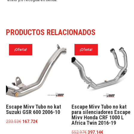
650
2021-
23
PRODUCTOS RELACIONADOS
cantidad
¡Oferta!
¡Oferta!
Escape Mivv Tubo no kat
Escape Mivv Tubo no kat
Suzuki GSR 600 2006-10
para silenciadores Escape
Mivv Honda CRF 1000 L
El
El
233.53
€
167.72
€
Africa Twin 2016-19
precio
precio
El
El
552.97
€
397.14
€