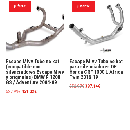
era:
es:
era:
es:
¡Oferta!
¡Oferta!
363.00€.
260.71€.
114.95€.
82.56€.
Escape Mivv Tubo no kat
Escape Mivv Tubo no kat
(compatible con
para silenciadores OE
silenciadores Escape Mivv
Honda CRF 1000 L Africa
y originales) BMW R 1200
Twin 2016-19
GS / Adventure 2004-09
El
El
552.97
€
397.14
€
El
El
627.99
€
451.02
€
precio
precio
precio
precio
original
actual
original
actual
era:
es:
era:
es:
552.97€.
397.14€.
627.99€.
451.02€.