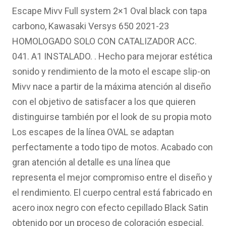
original
actual
Escape Mivv Full system 2×1 Oval black con tapa
era:
es:
carbono, Kawasaki Versys 650 2021-23
750.20€.
538.79€.
HOMOLOGADO SOLO CON CATALIZADOR ACC.
041. A1 INSTALADO. . Hecho para mejorar estética
sonido y rendimiento de la moto el escape slip-on
Mivv nace a partir de la máxima atención al diseño
con el objetivo de satisfacer a los que quieren
distinguirse también por el look de su propia moto
Los escapes de la línea OVAL se adaptan
perfectamente a todo tipo de motos. Acabado con
gran atención al detalle es una línea que
representa el mejor compromiso entre el diseño y
el rendimiento. El cuerpo central está fabricado en
acero inox negro con efecto cepillado Black Satin
obtenido por un proceso de coloración especial.