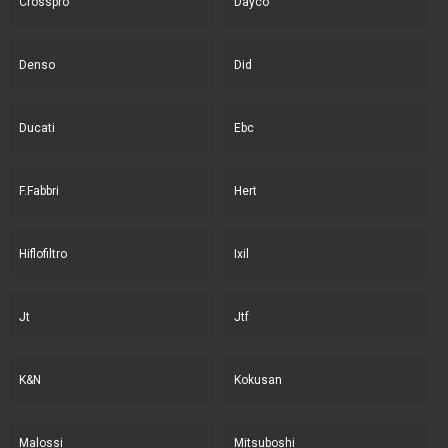
Crosspro
Dayco
Denso
Did
Ducati
Ebc
F.Fabbri
Hert
Hiflofiltro
Ixil
Jt
Jtf
K&N
Kokusan
Malossi
Mitsuboshi