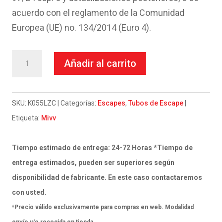
acuerdo con el reglamento de la Comunidad
Europea (UE) no. 134/2014 (Euro 4).
Escape
Añadir al carrito
Mivv
Full
system
SKU:
K055LZC
Categorías:
Escapes
,
Tubos de Escape
2x1
Etiqueta:
Mivv
Oval
black
Tiempo estimado de entrega: 24-72 Horas *Tiempo de
con
entrega estimados, pueden ser superiores según
tapa
disponibilidad de fabricante. En este caso contactaremos
carbono
con usted.
Kawasaki
*Precio válido exclusivamente para compras en web. Modalidad
Versys
envío y/o recogida en tienda.