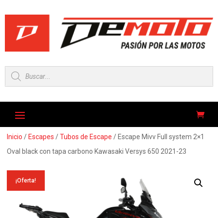
Búsqueda
de
productos
Inicio
/
Escapes
/
Tubos de Escape
/ Escape Mivv Full system 2×1
Oval black con tapa carbono Kawasaki Versys 650 2021-23
¡Oferta!