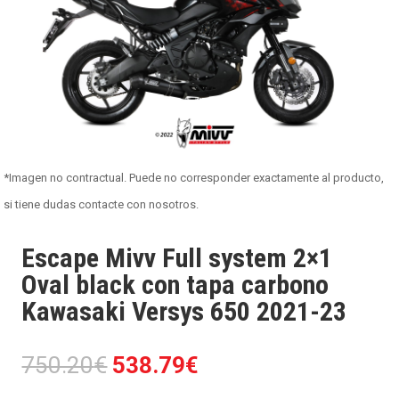
*Imagen no contractual. Puede no corresponder exactamente al producto,
si tiene dudas contacte con nosotros.
Escape Mivv Full system 2×1
Oval black con tapa carbono
Kawasaki Versys 650 2021-23
El
El
750.20
€
538.79
€
precio
precio