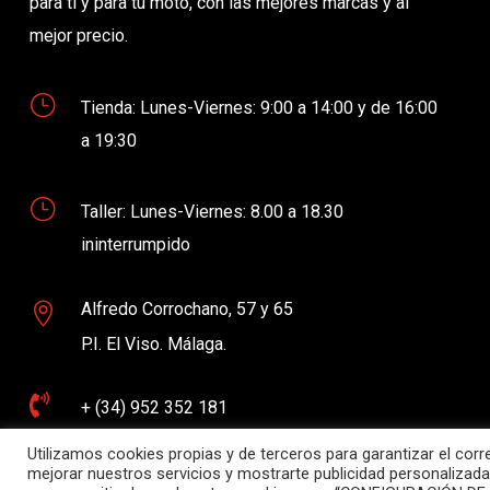
para ti y para tu moto, con las mejores marcas y al
mejor precio.
}
Tienda: Lunes-Viernes: 9:00 a 14:00 y de 16:00
a 19:30
}
Taller: Lunes-Viernes: 8.00 a 18.30
ininterrumpido
Alfredo Corrochano, 57 y 65

P.I. El Viso. Málaga.

+ (34) 952 352 181
Utilizamos cookies propias y de terceros para garantizar el cor

mejorar nuestros servicios y mostrarte publicidad personalizada
contacto@demoto.es