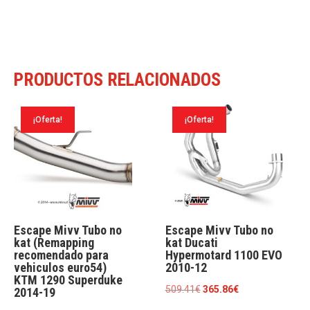
PRODUCTOS RELACIONADOS
¡Oferta!
¡Oferta!
Escape Mivv Tubo no
Escape Mivv Tubo no
kat (Remapping
kat Ducati
recomendado para
Hypermotard 1100 EVO
vehiculos euro54)
2010-12
KTM 1290 Superduke
El
El
509.41
€
365.86
€
2014-19
precio
precio