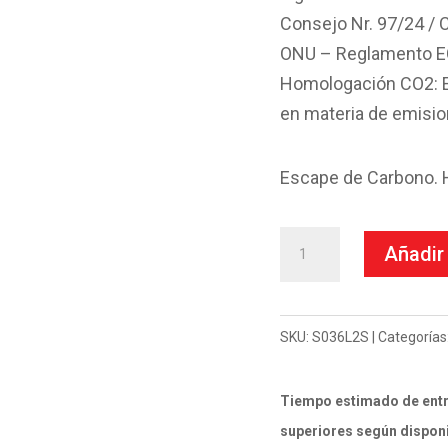
Consejo Nr. 97/24 / C
ONU – Reglamento ECE
Homologación CO2: Es
en materia de emisi
Escape de Carbono. 
Escape
Añadir 
Mivv
Slip-
On
SKU:
S036L2S
Categorías
GP
carbon
Tiempo estimado de entr
Suzuki
superiores según disponi