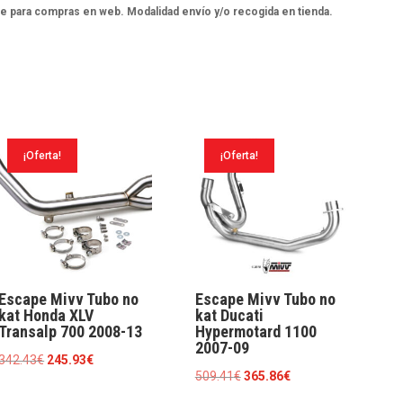
e para compras en web. Modalidad envío y/o recogida en tienda.
¡Oferta!
¡Oferta!
Escape Mivv Tubo no
Escape Mivv Tubo no
kat Honda XLV
kat Ducati
Transalp 700 2008-13
Hypermotard 1100
2007-09
El
El
342.43
€
245.93
€
El
El
509.41
€
365.86
€
precio
precio
precio
precio