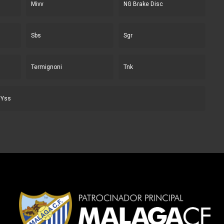
Mivv
NG Brake Disc
Sbs
Sgr
Termignoni
Tnk
Yss