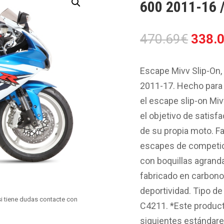
600 2011-16 
El
470.69
€
338.
preci
origin
Escape Mivv Slip-On
era:
2011-17. Hecho para m
470.6
el escape slip-on Miv
el objetivo de satisf
de su propia moto. Fa
escapes de competici
con boquillas agranda
fabricado en carbono,
deportividad. Tipo d
i tiene dudas contacte con
C4211. *Este product
siguientes estándare