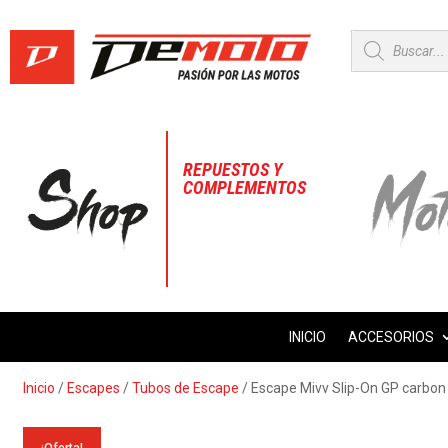
Búsqueda
de
productos
REPUESTOS Y
COMPLEMENTOS
INICIO
ACCESORIOS
Inicio
/
Escapes
/
Tubos de Escape
/ Escape Mivv Slip-On GP carbo