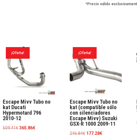
GSX-
*Precio válido exclusivament
R
600
2011-
16
/
¡Oferta!
¡Oferta!
GSX-
R
750
2011-
17
cantidad
Escape Mivv Tubo no
Escape Mivv Tubo no
kat Ducati
kat (compatible sólo
Hypermotard 796
con silenciadores
2010-12
Escape Mivv) Suzuki
GSX-R 1000 2009-11
El
El
509.41
€
365.86
€
El
El
246.84
€
177.28
€
precio
precio