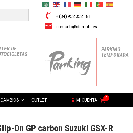

+ (34) 952 352 181

contacto@demoto.es
LLER DE
PARKING
TOCICLETAS
TEMPORADA
0
ECAMBIOS
OUTLET
MI CUENTA
Slip-On GP carbon Suzuki GSX-R