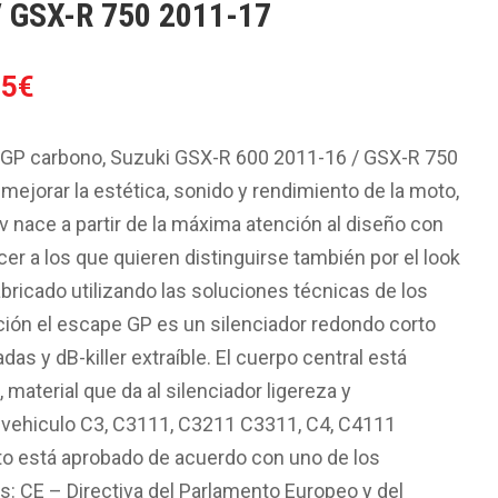
/ GSX-R 750 2011-17
El
05
€
o
precio
al
actual
, GP carbono, Suzuki GSX-R 600 2011-16 / GSX-R 750
es:
ejorar la estética, sonido y rendimiento de la moto,
9€.
338.05€.
v nace a partir de la máxima atención al diseño con
acer a los que quieren distinguirse también por el look
bricado utilizando las soluciones técnicas de los
ón el escape GP es un silenciador redondo corto
das y dB-killer extraíble. El cuerpo central está
 material que da al silenciador ligereza y
e vehiculo C3, C3111, C3211 C3311, C4, C4111
o está aprobado de acuerdo con uno de los
s: CE – Directiva del Parlamento Europeo y del