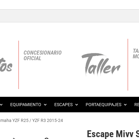
TA
CONCESIONARIO
MO
OFICIAL
EQUIPAMIENTO
ESCAPES
PORTAEQUIPAJES
R
Yamaha YZF R25 / YZF R3 2015-24
Escape Mivv 