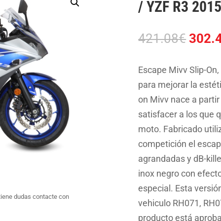
/ YZF R3 201
El
421.08
€
302.
preci
origin
Escape Mivv Slip-On
era:
para mejorar la estét
421.0
on Mivv nace a partir
satisfacer a los que 
moto. Fabricado util
competición el escap
agrandadas y dB-kille
inox negro con efect
especial. Esta versió
tiene dudas contacte con
vehiculo RH071, RH0
producto está aproba