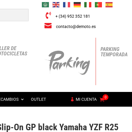

+ (34) 952 352 181

contacto@demoto.es
LLER DE
PARKING
TOCICLETAS
TEMPORADA
0
ECAMBIOS
OUTLET
MI CUENTA
Slip-On GP black Yamaha YZF R25