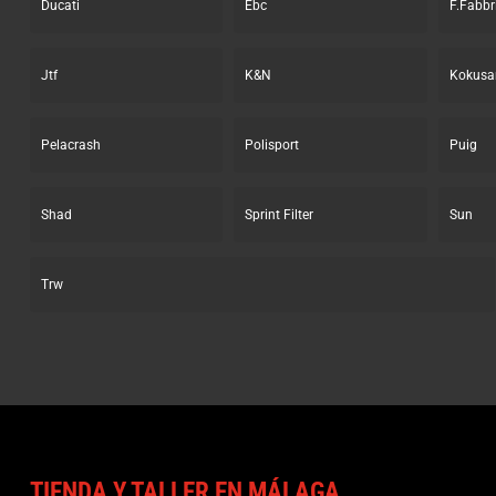
Ducati
Ebc
F.Fabbr
Jtf
K&N
Kokusa
Pelacrash
Polisport
Puig
Shad
Sprint Filter
Sun
Trw
TIENDA Y TALLER EN MÁLAGA