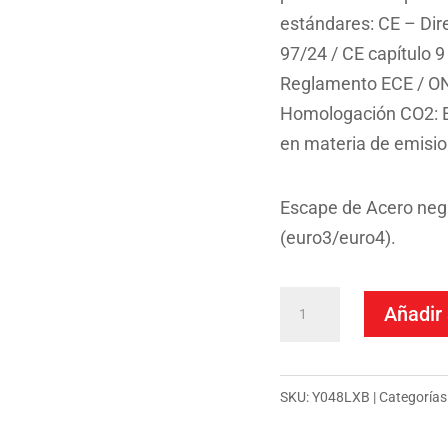
estándares: CE – Dir
97/24 / CE capítulo 9
Reglamento ECE / ONU
Homologación CO2: Es
en materia de emisi
Escape de Acero neg
(euro3/euro4).
Escape
Añadir 
Mivv
Slip-
On
SKU:
Y048LXB
Categorías
GP