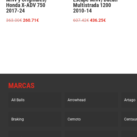
Honda X-ADV 750
Multistrada 1200
2017-24
2010-14
El
El
El
El
363.00
€
260.71
€
607.42
€
436.25
€
precio
precio
precio
precio
original
actual
original
actual
era:
es:
era:
es:
363.00€.
260.71€.
607.42€.
436.25€.
MARCAS
All Balls
Arrowhead
Artago
Braking
Cemoto
Centau