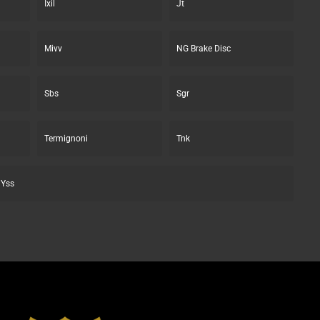
Ixil
Jt
Mivv
NG Brake Disc
Sbs
Sgr
Termignoni
Tnk
Yss