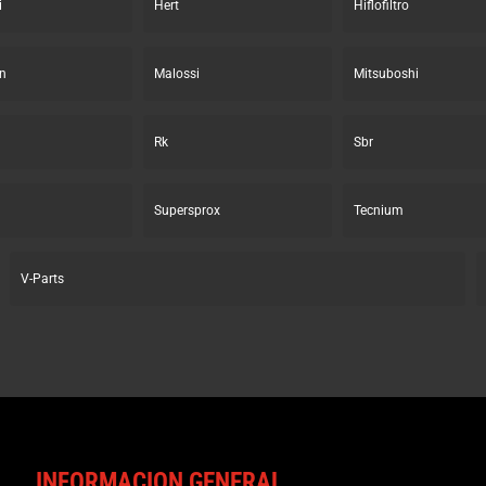
i
Hert
Hiflofiltro
n
Malossi
Mitsuboshi
Rk
Sbr
Supersprox
Tecnium
V-Parts
INFORMACION GENERAL