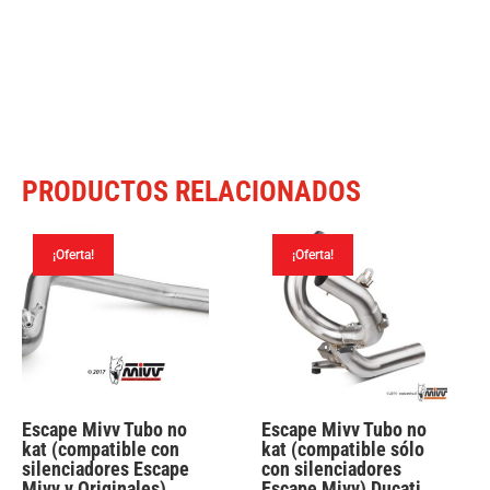
PRODUCTOS RELACIONADOS
¡Oferta!
¡Oferta!
Escape Mivv Tubo no
Escape Mivv Tubo no
kat (compatible con
kat (compatible sólo
silenciadores Escape
con silenciadores
Mivv y Originales)
Escape Mivv) Ducati