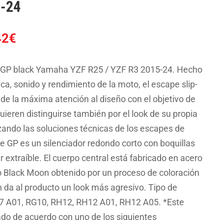
5-24
El
42
€
o
precio
al
actual
, GP black Yamaha YZF R25 / YZF R3 2015-24. Hecho
es:
ica, sonido y rendimiento de la moto, el escape slip-
8€.
302.42€.
 de la máxima atención al diseño con el objetivo de
quieren distinguirse también por el look de su propia
izando las soluciones técnicas de los escapes de
e GP es un silenciador redondo corto con boquillas
r extraíble. El cuerpo central está fabricado en acero
o Black Moon obtenido por un proceso de coloración
n da al producto un look más agresivo. Tipo de
7 A01, RG10, RH12, RH12 A01, RH12 A05. *Este
do de acuerdo con uno de los siguientes