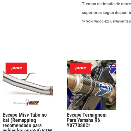
black
Tiempo estimado de entre
Yamaha
superiores según disponib
YZF
*Precio válido exclusivamente 
R25
/
YZF
R3
2015-
¡Oferta!
¡Oferta!
24
cantidad
Escape Mivv Tubo no
Escape Termignoni
kat (Remapping
Para Yamaha R6
recomendado para
Y077080Cr
vehiculos euro54) KTM