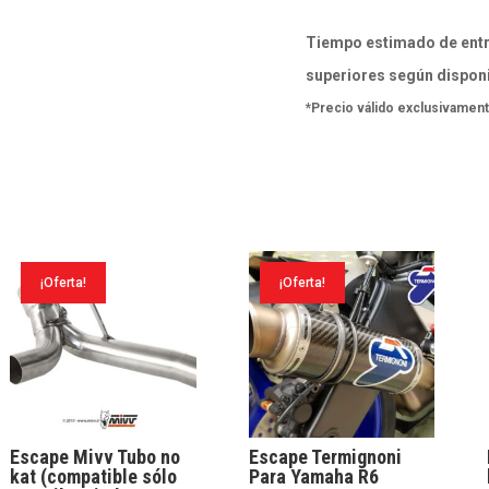
Race
Tiempo estimado de entr
black
superiores según disponi
Kawasaki
*Precio válido exclusivament
Ninja
125
/
Z125
2019-
¡Oferta!
¡Oferta!
24
cantidad
Escape Mivv Tubo no
Escape Termignoni
kat (compatible sólo
Para Yamaha R6