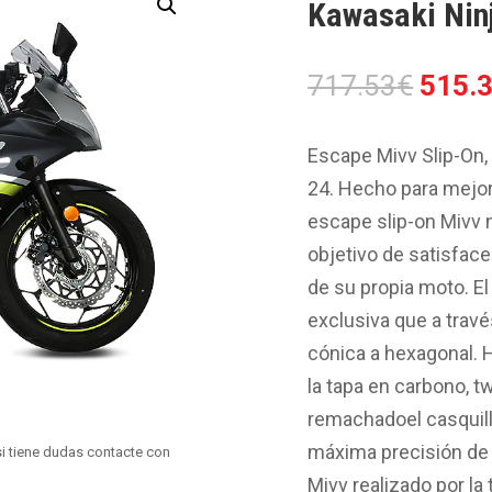
Kawasaki Nin
El
717.53
€
515.
preci
origin
Escape Mivv Slip-On,
era:
24. Hecho para mejora
717.5
escape slip-on Mivv n
objetivo de satisface
de su propia moto. E
exclusiva que a trav
cónica a hexagonal. 
la tapa en carbono, t
remachadoel casquill
máxima precisión de 
i tiene dudas contacte con
Mivv realizado por la