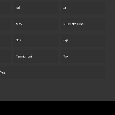
Ixil
Jt
Mivv
NG Brake Disc
Sbs
Sgr
Termignoni
Tnk
Yss