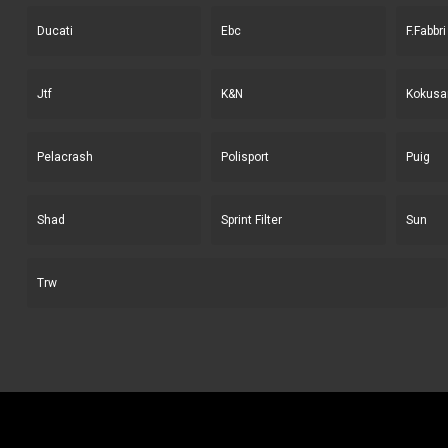
Ducati
Ebc
F.Fabbri
Jtf
K&N
Kokusa
Pelacrash
Polisport
Puig
Shad
Sprint Filter
Sun
Trw