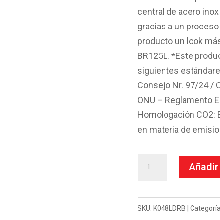
central de acero ino
gracias a un proceso 
producto un look más
BR125L. *Este produc
siguientes estándare
Consejo Nr. 97/24 / C
ONU – Reglamento ECE
Homologación CO2: Es
en materia de emisi
Escape
Añadir 
Mivv
Slip-
On
SKU:
K048LDRB
Categorí
Delta