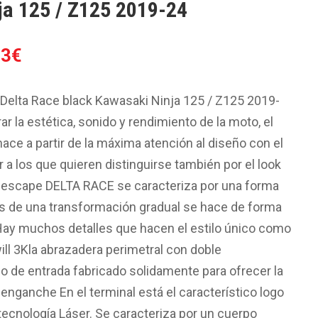
ja 125 / Z125 2019-24
El
33
€
o
precio
al
actual
 Delta Race black Kawasaki Ninja 125 / Z125 2019-
es:
r la estética, sonido y rendimiento de la moto, el
3€.
515.33€.
ace a partir de la máxima atención al diseño con el
r a los que quieren distinguirse también por el look
l escape DELTA RACE se caracteriza por una forma
és de una transformación gradual se hace de forma
Hay muchos detalles que hacen el estilo único como
will 3Kla abrazadera perimetral con doble
o de entrada fabricado solidamente para ofrecer la
enganche En el terminal está el característico logo
 tecnología Láser. Se caracteriza por un cuerpo