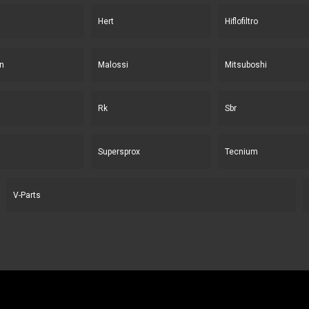
Hert
Hiflofiltro
n
Malossi
Mitsuboshi
Rk
Sbr
Supersprox
Tecnium
V-Parts