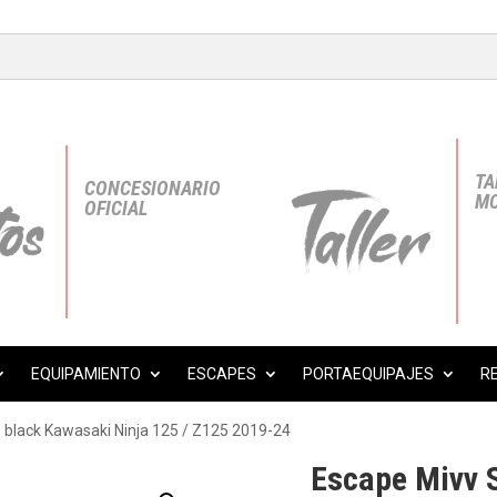
TA
CONCESIONARIO
MO
OFICIAL
EQUIPAMIENTO
ESCAPES
PORTAEQUIPAJES
R
e black Kawasaki Ninja 125 / Z125 2019-24
Escape Mivv S