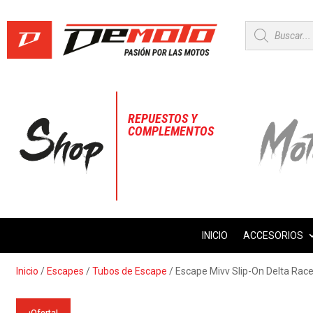
Búsqueda
de
productos
REPUESTOS Y
COMPLEMENTOS
INICIO
ACCESORIOS
Inicio
/
Escapes
/
Tubos de Escape
/ Escape Mivv Slip-On Delta Rac