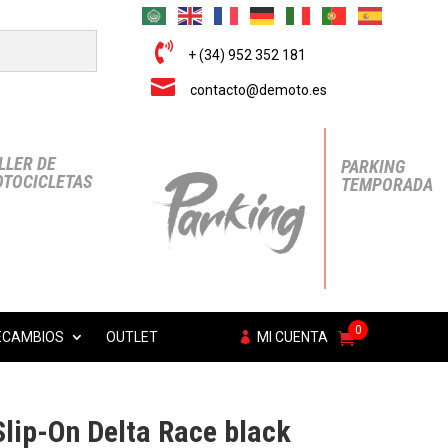

+ (34) 952 352 181

contacto@demoto.es
LLER DE
PARKING
TOCICLETAS
TEMPORADA
0
ECAMBIOS
OUTLET
MI CUENTA
lip-On Delta Race black