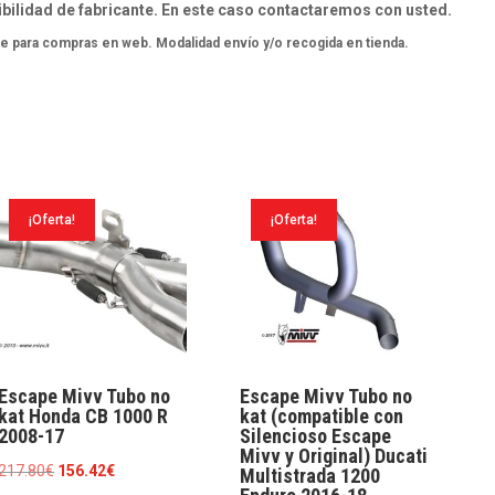
bilidad de fabricante. En este caso contactaremos con usted.
e para compras en web. Modalidad envío y/o recogida en tienda.
¡Oferta!
¡Oferta!
Escape Mivv Tubo no
Escape Mivv Tubo no
kat Honda CB 1000 R
kat (compatible con
2008-17
Silencioso Escape
Mivv y Original) Ducati
El
El
217.80
€
156.42
€
Multistrada 1200