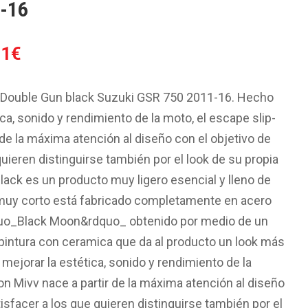
-16
El
31
€
o
precio
al
actual
, Double Gun black Suzuki GSR 750 2011-16. Hecho
es:
ica, sonido y rendimiento de la moto, el escape slip-
3€.
263.31€.
 de la máxima atención al diseño con el objetivo de
quieren distinguirse también por el look de su propia
ck es un producto muy ligero esencial y lleno de
 muy corto está fabricado completamente en acero
quo_Black Moon&rdquo_ obtenido por medio de un
pintura con ceramica que da al producto un look más
mejorar la estética, sonido y rendimiento de la
on Mivv nace a partir de la máxima atención al diseño
tisfacer a los que quieren distinguirse también por el