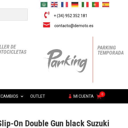

+ (34) 952 352 181

contacto@demoto.es
LLER DE
PARKING
TOCICLETAS
TEMPORADA
0
ECAMBIOS
OUTLET
MI CUENTA
lip-On Double Gun black Suzuki