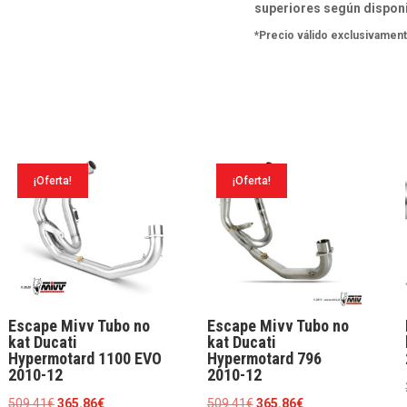
superiores según disponi
Suzuki
*Precio válido exclusivament
GSR
750
2011-
16
cantidad
¡Oferta!
¡Oferta!
Escape Mivv Tubo no
Escape Mivv Tubo no
kat Ducati
kat Ducati
Hypermotard 1100 EVO
Hypermotard 796
2010-12
2010-12
El
El
El
El
509.41
€
365.86
€
509.41
€
365.86
€