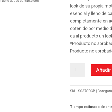
i tiene dudas contacte con
look de su propia mo
esencial y lleno de c
completamente en ac
obtenido por medio d
da al producto un loo
*Producto no aproba
Producto no aprobado
Escape
Añadir 
Mivv
Slip-
On
SKU:
S037SDGB
Categorí
Double
Gun
Tiempo estimado de entr
black