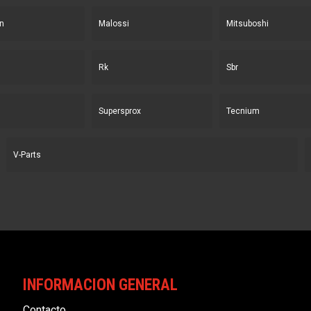
n
Malossi
Mitsuboshi
Rk
Sbr
Supersprox
Tecnium
V-Parts
INFORMACION GENERAL
Contacto