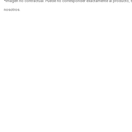
*Imagen no contractual. Puede no corresponder exactamente al producto, s
nosotros.