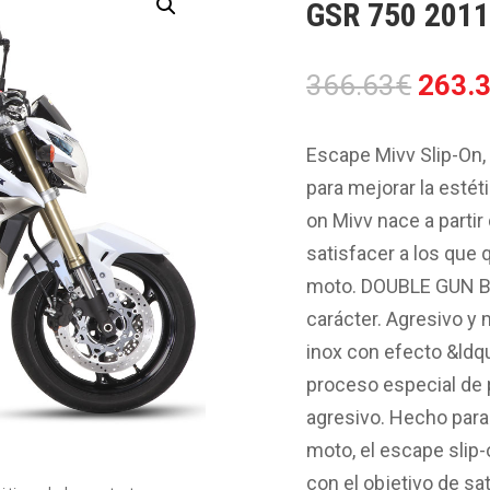
GSR 750 2011
El
366.63
€
263.
preci
origin
Escape Mivv Slip-On
era:
para mejorar la estét
366.6
on Mivv nace a partir
satisfacer a los que 
moto. DOUBLE GUN Bla
carácter. Agresivo y
inox con efecto &ld
proceso especial de 
agresivo. Hecho para 
moto, el escape slip-
con el objetivo de sa