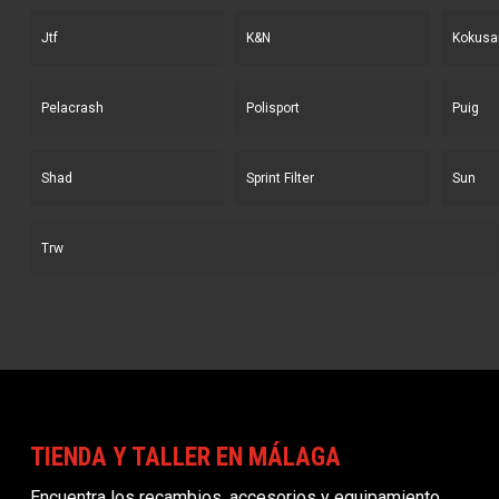
Jtf
K&N
Kokusa
Pelacrash
Polisport
Puig
Shad
Sprint Filter
Sun
Trw
TIENDA Y TALLER EN MÁLAGA
Encuentra los recambios, accesorios y equipamiento