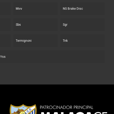
Mivv
NG Brake Disc
Sbs
Sgr
Termignoni
Tnk
Yss