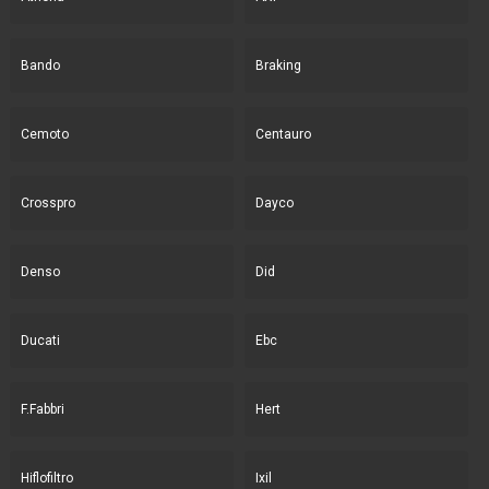
Bando
Braking
Cemoto
Centauro
Crosspro
Dayco
Denso
Did
Ducati
Ebc
F.Fabbri
Hert
Hiflofiltro
Ixil