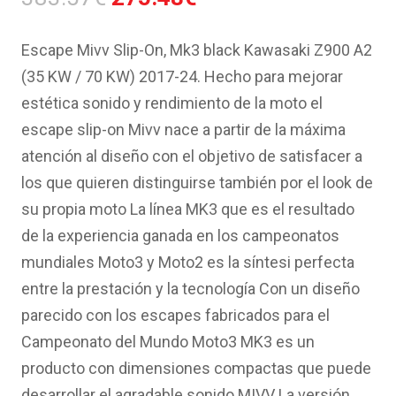
precio
precio
original
actual
Escape Mivv Slip-On, Mk3 black Kawasaki Z900 A2
era:
es:
(35 KW / 70 KW) 2017-24. Hecho para mejorar
383.57€.
275.48€.
estética sonido y rendimiento de la moto el
escape slip-on Mivv nace a partir de la máxima
atención al diseño con el objetivo de satisfacer a
los que quieren distinguirse también por el look de
su propia moto La línea MK3 que es el resultado
de la experiencia ganada en los campeonatos
mundiales Moto3 y Moto2 es la síntesi perfecta
entre la prestación y la tecnología Con un diseño
parecido con los escapes fabricados para el
Campeonato del Mundo Moto3 MK3 es un
producto con dimensiones compactas que puede
desarrollar el agradable sonido MIVV La versión