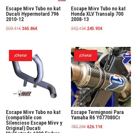
Escape Mivv Tubo no kat
Escape Mivv Tubo no kat
Ducati Hypermotard 796
Honda XLV Transalp 700
2010-12
2008-13
El
El
El
El
509.41
€
365.86
€
342.43
€
245.93
€
precio
precio
precio
precio
original
actual
original
actual
era:
es:
era:
es:
¡Oferta!
¡Oferta!
509.41€.
365.86€.
342.43€.
245.93€.
Escape Mivv Tubo no kat
Escape Termignoni Para
(compatible con
Yamaha R6 Y077080Cr
Silencioso Escape Mivv y
El
El
785.29
€
626.11
€
Original) Ducati