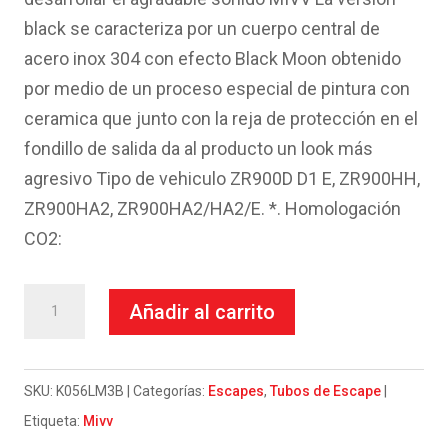
black se caracteriza por un cuerpo central de
acero inox 304 con efecto Black Moon obtenido
por medio de un proceso especial de pintura con
ceramica que junto con la reja de protección en el
fondillo de salida da al producto un look más
agresivo Tipo de vehiculo ZR900D D1 E, ZR900HH,
ZR900HA2, ZR900HA2/HA2/E. *. Homologación
CO2:
Escape
Añadir al carrito
Mivv
Slip-
On
SKU:
K056LM3B
Categorías:
Escapes
,
Tubos de Escape
Mk3
Etiqueta:
Mivv
black