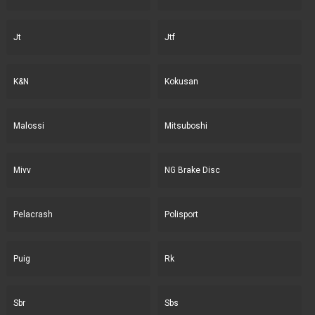
Jt
Jtf
K&N
Kokusan
Malossi
Mitsuboshi
Mivv
NG Brake Disc
Pelacrash
Polisport
Puig
Rk
Sbr
Sbs