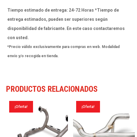
Kawasaki
Tiempo estimado de entrega: 24-72 Horas *Tiempo de
Z900
entrega estimados, pueden ser superiores según
A2
disponibilidad de fabricante. En este caso contactaremos
(35
con usted.
KW
*Precio válido exclusivamente para compras en web. Modalidad
/
envío y/o recogida en tienda.
70
KW)
2017-
PRODUCTOS RELACIONADOS
24
cantidad
¡Oferta!
¡Oferta!