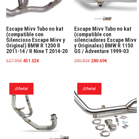
Escape Mivv Tubo no kat
Escape Mivv Tubo no kat
(compatible con
(compatible con
Silencioso Escape Mivv y
silenciadores Escape Mivv
Original) BMW R 1200 R
y Originales) BMW R 1150
2011-14 / R Nine T 2014-20
GS / Adventure 1999-03
El
El
El
El
627.99
€
451.02
€
390.83
€
280.69
€
precio
precio
precio
precio
original
actual
original
actual
era:
es:
era:
es:
¡Oferta!
¡Oferta!
627.99€.
451.02€.
390.83€.
280.69€.