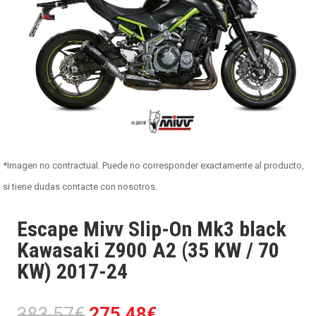
*Imagen no contractual. Puede no corresponder exactamente al producto,
si tiene dudas contacte con nosotros.
Escape Mivv Slip-On Mk3 black
Kawasaki Z900 A2 (35 KW / 70
KW) 2017-24
El
El
383.57
€
275.48
€