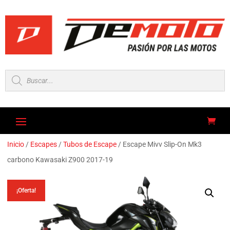
Búsqueda
de
productos
Inicio
/
Escapes
/
Tubos de Escape
/ Escape Mivv Slip-On Mk3
carbono Kawasaki Z900 2017-19
¡Oferta!