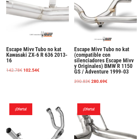
Escape Mivv Tubo no kat
Escape Mivv Tubo no kat
Kawasaki ZX-6 R 636 2013-
(compatible con
16
silenciadores Escape Mivv
y Originales) BMW R 1150
El
El
142.78
€
102.54
€
GS / Adventure 1999-03
precio
precio
El
El
390.83
€
280.69
€
original
actual
precio
precio
era:
es:
original
actual
142.78€.
102.54€.
era:
es:
¡Oferta!
¡Oferta!
390.83€.
280.69€.