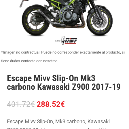
*Imagen no contractual. Puede no corresponder exactamente al producto, si
tiene dudas contacte con nosotros.
Escape Mivv Slip-On Mk3
carbono Kawasaki Z900 2017-19
El
El
401.72
€
288.52
€
precio
precio
original
actual
Escape Mivv Slip-On, Mk3 carbono, Kawasaki