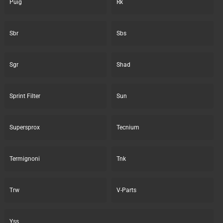
Puig
Rk
Sbr
Sbs
Sgr
Shad
Sprint Filter
Sun
Supersprox
Tecnium
Termignoni
Tnk
Trw
V-Parts
Yss