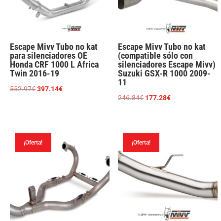
Escape Mivv Tubo no kat
Escape Mivv Tubo no kat
para silenciadores OE
(compatible sólo con
Honda CRF 1000 L Africa
silenciadores Escape Mivv)
Twin 2016-19
Suzuki GSX-R 1000 2009-
11
El
El
552.97
€
397.14
€
El
El
246.84
€
177.28
€
precio
precio
precio
precio
original
actual
original
actual
era:
es:
era:
es:
552.97€.
397.14€.
¡Oferta!
¡Oferta!
246.84€.
177.28€.