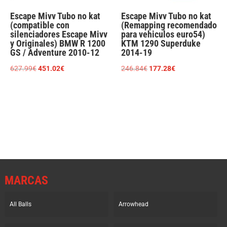
Escape Mivv Tubo no kat
Escape Mivv Tubo no kat
(compatible con
(Remapping recomendado
silenciadores Escape Mivv
para vehiculos euro54)
y Originales) BMW R 1200
KTM 1290 Superduke
GS / Adventure 2010-12
2014-19
El
El
El
El
627.99
€
451.02
€
246.84
€
177.28
€
precio
precio
precio
precio
original
actual
original
actual
era:
es:
era:
es:
627.99€.
451.02€.
246.84€.
177.28€.
MARCAS
All Balls
Arrowhead