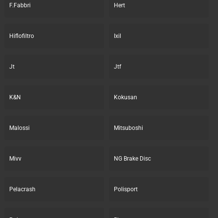
F.Fabbri
Hert
Hiflofiltro
Ixil
Jt
Jtf
K&N
Kokusan
Malossi
Mitsuboshi
Mivv
NG Brake Disc
Pelacrash
Polisport