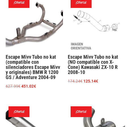
¡Oferta!
¡Oferta!
619.52€.
444.94€.
246.84€.
177.28€.
Escape Mivv Tubo no kat
Escape Mivv Tubo no kat
(compatible con
(NO compatible con X-
silenciadores Escape Mivv
Cone) Kawasaki ZX-10 R
y originales) BMW R 1200
2008-10
GS / Adventure 2004-09
El
El
174.24
€
125.14
€
El
El
627.99
€
451.02
€
precio
precio
precio
precio
original
actual
original
actual
era:
es:
era:
es:
174.24€.
125.14€.
¡Oferta!
¡Oferta!
627.99€.
451.02€.