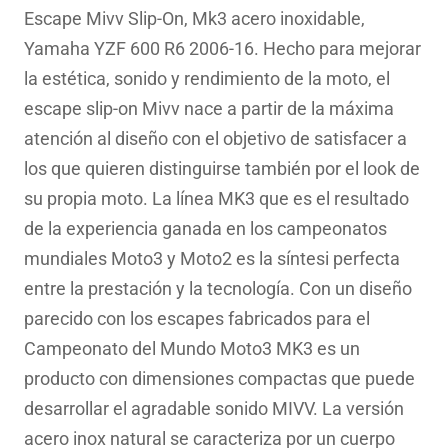
original
actual
Escape Mivv Slip-On, Mk3 acero inoxidable,
era:
es:
Yamaha YZF 600 R6 2006-16. Hecho para mejorar
359.37€.
258.10€.
la estética, sonido y rendimiento de la moto, el
escape slip-on Mivv nace a partir de la máxima
atención al diseño con el objetivo de satisfacer a
los que quieren distinguirse también por el look de
su propia moto. La línea MK3 que es el resultado
de la experiencia ganada en los campeonatos
mundiales Moto3 y Moto2 es la síntesi perfecta
entre la prestación y la tecnología. Con un diseño
parecido con los escapes fabricados para el
Campeonato del Mundo Moto3 MK3 es un
producto con dimensiones compactas que puede
desarrollar el agradable sonido MIVV. La versión
acero inox natural se caracteriza por un cuerpo