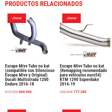
PRODUCTOS RELACIONADOS
¡Oferta!
¡Oferta!
Escape Mivv Tubo no kat
Escape Mivv Tubo no kat
(compatible con Silencioso
(Remapping recomendado
Escape Mivv y Original)
para vehiculos euro54)
Ducati Multistrada 1200
KTM 1290 Superduke
Enduro 2016-18
2014-19
El
El
El
El
619.52
€
444.94
€
246.84
€
177.28
€
precio
precio
precio
precio
original
actual
original
actual
era:
es:
era:
es: