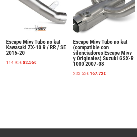
Escape Mivv Tubo no kat
Escape Mivv Tubo no kat
Kawasaki ZX-10 R / RR / SE
(compatible con
2016-20
silenciadores Escape Mivv
y Originales) Suzuki GSX-R
El
El
114.95
€
82.56
€
1000 2007-08
precio
precio
El
El
233.53
€
167.72
€
original
actual
precio
precio
era:
es:
original
actual
114.95€.
82.56€.
era:
es:
233.53€.
167.72€.