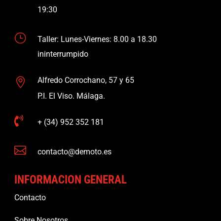
19:30
}
Taller: Lunes-Viernes: 8.00 a 18.30
ininterrumpido
Alfredo Corrochano, 57 y 65

P.I. El Viso. Málaga.

+ (34) 952 352 181

contacto@demoto.es
INFORMACION GENERAL
Contacto
Sobre Nosotros