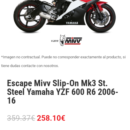
*Imagen no contractual. Puede no corresponder exactamente al producto, si
tiene dudas contacte con nosotros.
Escape Mivv Slip-On Mk3 St.
Steel Yamaha YZF 600 R6 2006-
16
El
El
359.37
€
258.10
€
precio
precio