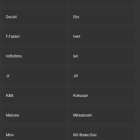
Ducati
Ebc
F.Fabbri
Hert
Hiflofiltro
Ixil
Jt
Jtf
K&N
Kokusan
Malossi
Mitsuboshi
Mivv
NG Brake Disc