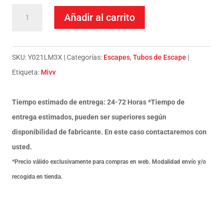
Escape
Añadir al carrito
Mivv
Slip-
On
SKU:
Y021LM3X
Categorías:
Escapes
,
Tubos de Escape
Mk3
Etiqueta:
Mivv
St.
Steel
Tiempo estimado de entrega: 24-72 Horas *Tiempo de
Yamaha
entrega estimados, pueden ser superiores según
YZF
disponibilidad de fabricante. En este caso contactaremos con
600
usted.
R6
*Precio válido exclusivamente para compras en web. Modalidad envío y/o
2006-
recogida en tienda.
16
cantidad