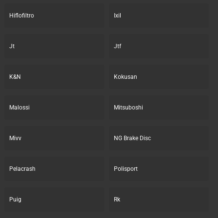
Hiflofiltro
Ixil
Jt
Jtf
K&N
Kokusan
Malossi
Mitsuboshi
Mivv
NG Brake Disc
Pelacrash
Polisport
Puig
Rk