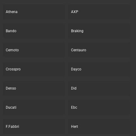
Athena
AXP
Bando
Braking
Cemoto
Centauro
Crosspro
Dayco
Denso
Did
Ducati
Ebc
F.Fabbri
Hert