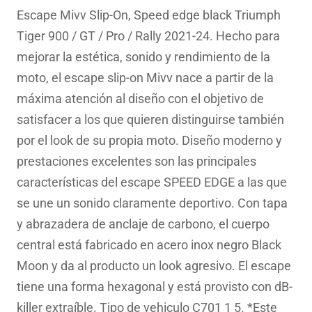
original
actual
Escape Mivv Slip-On, Speed edge black Triumph
era:
es:
Tiger 900 / GT / Pro / Rally 2021-24. Hecho para
739.31€.
530.97€.
mejorar la estética, sonido y rendimiento de la
moto, el escape slip-on Mivv nace a partir de la
máxima atención al diseño con el objetivo de
satisfacer a los que quieren distinguirse también
por el look de su propia moto. Diseño moderno y
prestaciones excelentes son las principales
características del escape SPEED EDGE a las que
se une un sonido claramente deportivo. Con tapa
y abrazadera de anclaje de carbono, el cuerpo
central está fabricado en acero inox negro Black
Moon y da al producto un look agresivo. El escape
tiene una forma hexagonal y está provisto con dB-
killer extraíble. Tipo de vehiculo C701 1 5. *Este