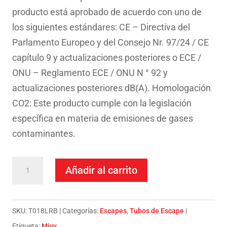
producto está aprobado de acuerdo con uno de
los siguientes estándares: CE – Directiva del
Parlamento Europeo y del Consejo Nr. 97/24 / CE
capítulo 9 y actualizaciones posteriores o ECE /
ONU – Reglamento ECE / ONU N ° 92 y
actualizaciones posteriores dB(A). Homologación
CO2: Este producto cumple con la legislación
específica en materia de emisiones de gases
contaminantes.
Escape
Añadir al carrito
Mivv
Slip-
On
SKU:
T018LRB
Categorías:
Escapes
,
Tubos de Escape
Speed
Etiqueta:
Mivv