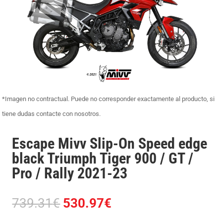
*Imagen no contractual. Puede no corresponder exactamente al producto, si
tiene dudas contacte con nosotros.
Escape Mivv Slip-On Speed edge
black Triumph Tiger 900 / GT /
Pro / Rally 2021-23
El
El
739.31
€
530.97
€
precio
precio