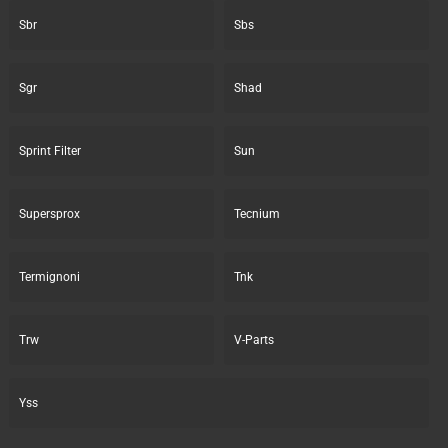
Sbr
Sbs
Sgr
Shad
Sprint Filter
Sun
Supersprox
Tecnium
Termignoni
Tnk
Trw
V-Parts
Yss