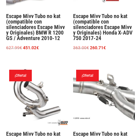
Escape Mivv Tubo no kat
Escape Mivv Tubo no kat
(compatible con
(compatible con
silenciadores Escape Mivv
silenciadores Escape Mivv
y Originales) BMW R 1200
y Originales) Honda X-ADV
GS / Adventure 2010-12
750 2017-24
El
El
El
El
627.99
€
451.02
€
363.00
€
260.71
€
precio
precio
precio
precio
original
actual
original
actual
era:
es:
era:
es:
¡Oferta!
¡Oferta!
627.99€.
451.02€.
363.00€.
260.71€.
Escape Mivv Tubo no kat
Escape Mivv Tubo no kat