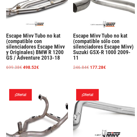
Escape Mivv Tubo no kat
Escape Mivv Tubo no kat
(compatible con
(compatible sólo con
silenciadores Escape Mivv
silenciadores Escape Mivv)
y Originales) BMW R 1200
Suzuki GSX-R 1000 2009-
GS / Adventure 2013-18
11
El
El
El
El
699.38
€
498.52
€
246.84
€
177.28
€
precio
precio
precio
precio
original
actual
original
actual
era:
es:
era:
es:
¡Oferta!
¡Oferta!
699.38€.
498.52€.
246.84€.
177.28€.