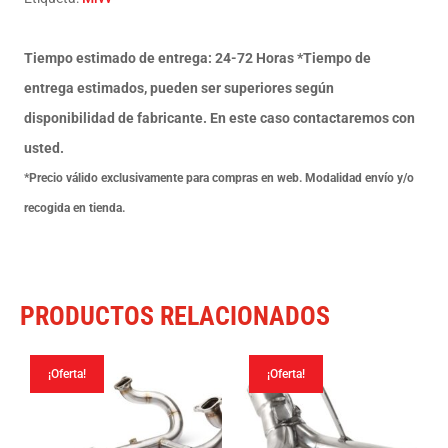
edge
black
Tiempo estimado de entrega: 24-72 Horas *Tiempo de
Triumph
entrega estimados, pueden ser superiores según
Tiger
disponibilidad de fabricante. En este caso contactaremos con
900
usted.
/
*Precio válido exclusivamente para compras en web. Modalidad envío y/o
GT
recogida en tienda.
/
Pro
/
PRODUCTOS RELACIONADOS
Rally
2021-
¡Oferta!
¡Oferta!
23
cantidad