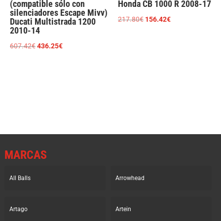
(compatible sólo con
Honda CB 1000 R 2008-17
silenciadores Escape Mivv)
El
El
217.80
€
156.42
€
Ducati Multistrada 1200
2010-14
precio
precio
original
actual
El
El
607.42
€
436.25
€
era:
es:
precio
precio
217.80€.
156.42€.
original
actual
era:
es:
607.42€.
436.25€.
MARCAS
All Balls
Arrowhead
Artago
Artein