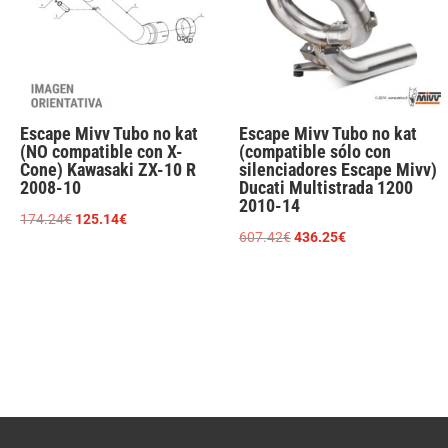
Escape Mivv Tubo no kat
Escape Mivv Tubo no kat
(NO compatible con X-
(compatible sólo con
Cone) Kawasaki ZX-10 R
silenciadores Escape Mivv)
2008-10
Ducati Multistrada 1200
2010-14
El
El
174.24
€
125.14
€
El
El
607.42
€
436.25
€
precio
precio
precio
precio
original
actual
original
actual
era:
es:
era:
es:
174.24€.
125.14€.
607.42€.
436.25€.