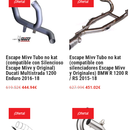
217.80€.
156.42€.
¡Oferta!
¡Oferta!
342.43€.
245.93€.
Escape Mivv Tubo no kat
Escape Mivv Tubo no kat
(compatible con Silencioso
(compatible con
Escape Mivv y Original)
silenciadores Escape Mivv
Ducati Multistrada 1200
y Originales) BMW R 1200 R
Enduro 2016-18
/ RS 2015-18
El
El
El
El
619.52
€
444.94
€
627.99
€
451.02
€
precio
precio
precio
precio
original
actual
original
actual
era:
es:
era:
es:
¡Oferta!
¡Oferta!
619.52€.
444.94€.
627.99€.
451.02€.