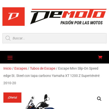
Búsqueda
de
productos
Inicio
/
Escapes
/
Tubos de Escape
/ Escape Mivv Slip-On Speed
edge St. Steel con tapa carbono Yamaha XT 1200 Z Superténéré
2010-20
¡Oferta!