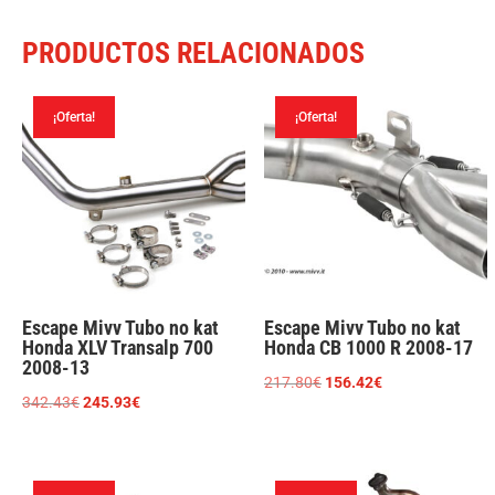
Z
PRODUCTOS RELACIONADOS
Superténéré
2010-
¡Oferta!
¡Oferta!
20
cantidad
Escape Mivv Tubo no kat
Escape Mivv Tubo no kat
Honda XLV Transalp 700
Honda CB 1000 R 2008-17
2008-13
El
El
217.80
€
156.42
€
El
El
342.43
€
245.93
€
precio
precio
precio
precio
original
actual
original
actual
era:
es:
era:
es: