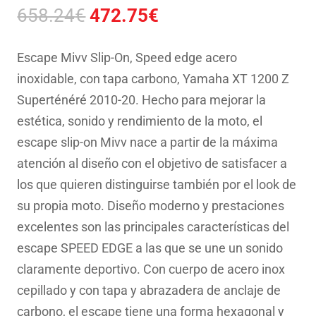
El
El
658.24
€
472.75
€
precio
precio
original
actual
Escape Mivv Slip-On, Speed edge acero
era:
es:
inoxidable, con tapa carbono, Yamaha XT 1200 Z
658.24€.
472.75€.
Superténéré 2010-20. Hecho para mejorar la
estética, sonido y rendimiento de la moto, el
escape slip-on Mivv nace a partir de la máxima
atención al diseño con el objetivo de satisfacer a
los que quieren distinguirse también por el look de
su propia moto. Diseño moderno y prestaciones
excelentes son las principales características del
escape SPEED EDGE a las que se une un sonido
claramente deportivo. Con cuerpo de acero inox
cepillado y con tapa y abrazadera de anclaje de
carbono, el escape tiene una forma hexagonal y