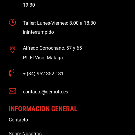
19:30
}
Taller: Lunes-Viernes: 8.00 a 18.30
ininterrumpido
Alfredo Corrochano, 57 y 65

P.I. El Viso. Málaga.

+ (34) 952 352 181

contacto@demoto.es
INFORMACION GENERAL
Contacto
Sobre Nosotros