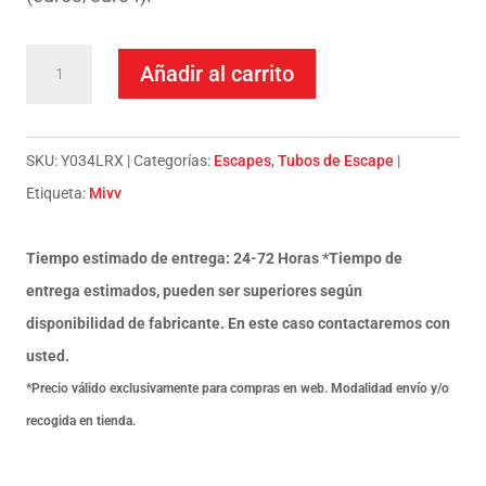
Escape
Añadir al carrito
Mivv
Slip-
On
SKU:
Y034LRX
Categorías:
Escapes
,
Tubos de Escape
Speed
Etiqueta:
Mivv
edge
St.
Tiempo estimado de entrega: 24-72 Horas *Tiempo de
Steel
entrega estimados, pueden ser superiores según
con
disponibilidad de fabricante. En este caso contactaremos con
tapa
usted.
carbono
*Precio válido exclusivamente para compras en web. Modalidad envío y/o
Yamaha
recogida en tienda.
XT
1200