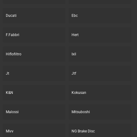
Ducati
Ebc
F.Fabbri
Hert
Hiflofiltro
Ixil
Jt
Jtf
K&N
Kokusan
Malossi
Mitsuboshi
Mivv
NG Brake Disc