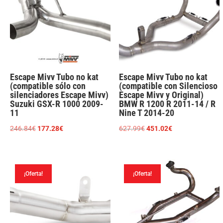
Escape Mivv Tubo no kat
Escape Mivv Tubo no kat
(compatible sólo con
(compatible con Silencioso
silenciadores Escape Mivv)
Escape Mivv y Original)
Suzuki GSX-R 1000 2009-
BMW R 1200 R 2011-14 / R
11
Nine T 2014-20
El
El
El
El
246.84
€
177.28
€
627.99
€
451.02
€
precio
precio
precio
precio
original
actual
original
actual
era:
es:
era:
es:
¡Oferta!
¡Oferta!
246.84€.
177.28€.
627.99€.
451.02€.