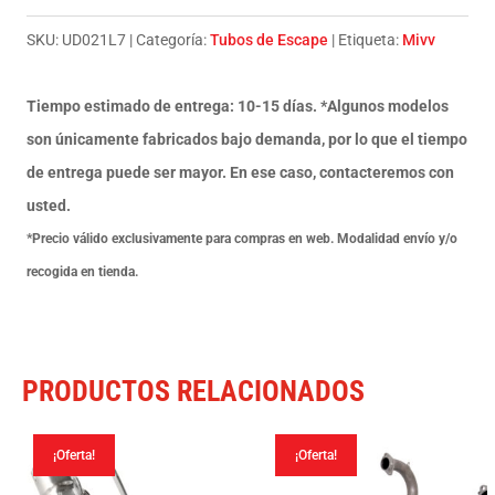
Suono
Steel
SKU:
UD021L7
Categoría:
Tubos de Escape
Etiqueta:
Mivv
Ducati
848
Tiempo estimado de entrega: 10-15 días. *Algunos modelos
07-
son únicamente fabricados bajo demanda, por lo que el tiempo
13
de entrega puede ser mayor. En ese caso, contacteremos con
cantidad
usted.
*Precio válido exclusivamente para compras en web. Modalidad envío y/o
recogida en tienda.
PRODUCTOS RELACIONADOS
¡Oferta!
¡Oferta!