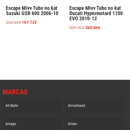
Escape Mivv Tubo no kat
Escape Mivv Tubo no kat
Suzuki GSR 600 2006-10
Ducati Hypermotard 1100
EVO 2010-12
El
El
233.53
€
167.72
€
El
El
509.41
€
365.86
€
precio
precio
precio
precio
original
actual
original
actual
era:
es:
era:
es:
233.53€.
167.72€.
509.41€.
365.86€.
MARCAS
All Balls
Arrowhead
Artago
Artein