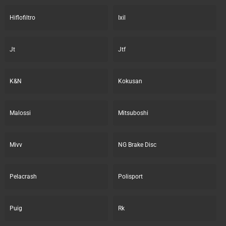
Hiflofiltro
Ixil
Jt
Jtf
K&N
Kokusan
Malossi
Mitsuboshi
Mivv
NG Brake Disc
Pelacrash
Polisport
Puig
Rk