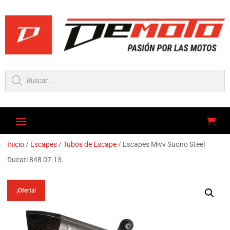
Búsqueda
de
productos
Inicio
/
Escapes
/
Tubos de Escape
/ Escapes Mivv Suono Steel
Ducati 848 07-13
¡Oferta!