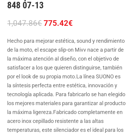
848 07-13
El
El
1,047.86
€
775.42
€
precio
precio
original
actual
Hecho para mejorar estética, sound y rendimiento
era:
es:
de la moto, el escape slip-on Mivv nace a partir de
1,047.86€.
775.42€.
la máxima atención al diseño, con el objetivo de
satisfacer a los que quieren distinguirse, también
por el look de su propia moto.La línea SUONO es
la síntesis perfecta entre estética, innovación y
tecnología aplicada. Para fabricarlo se han elegido
los mejores materiales para garantizar al producto
la máxima ligereza.Fabricado completamente en
acero inox cepillado resistente a las altas
temperaturas, este silenciador es el ideal para los