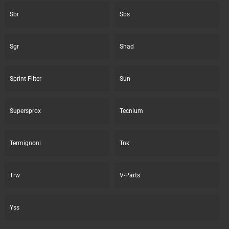
Sbr
Sbs
Sgr
Shad
Sprint Filter
Sun
Supersprox
Tecnium
Termignoni
Tnk
Trw
V-Parts
Yss