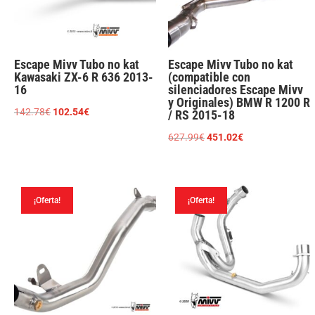
Escape Mivv Tubo no kat
Escape Mivv Tubo no kat
Kawasaki ZX-6 R 636 2013-
(compatible con
16
silenciadores Escape Mivv
y Originales) BMW R 1200 R
El
El
142.78
€
102.54
€
/ RS 2015-18
precio
precio
El
El
627.99
€
451.02
€
original
actual
precio
precio
era:
es:
original
actual
142.78€.
102.54€.
era:
es:
¡Oferta!
¡Oferta!
627.99€.
451.02€.