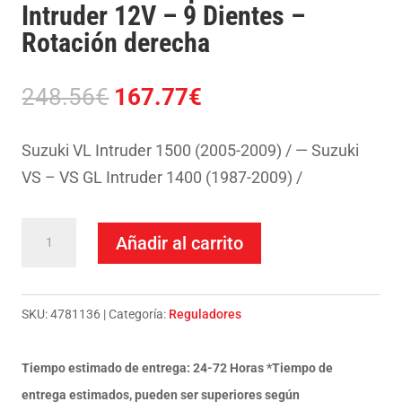
Intruder 12V – 9 Dientes –
Rotación derecha
El
El
248.56
€
167.77
€
precio
precio
original
actual
Suzuki VL Intruder 1500 (2005-2009) / — Suzuki
era:
es:
VS – VS GL Intruder 1400 (1987-2009) /
248.56€.
167.77€.
Motor
Añadir al carrito
de
arranque
Suzuki
SKU:
4781136
Categoría:
Reguladores
VL
Intruder
Tiempo estimado de entrega: 24-72 Horas *Tiempo de
12V
entrega estimados, pueden ser superiores según