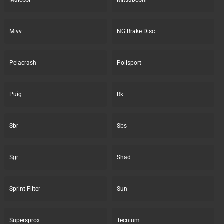
Mivv
NG Brake Disc
Pelacrash
Polisport
Puig
Rk
Sbr
Sbs
Sgr
Shad
Sprint Filter
Sun
Supersprox
Tecnium