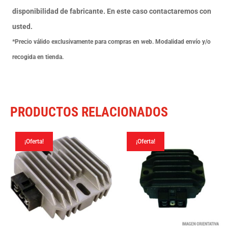
-
disponibilidad de fabricante. En este caso contactaremos con
9
usted.
Dientes
*Precio válido exclusivamente para compras en web. Modalidad envío y/o
-
recogida en tienda.
Rotación
derecha
cantidad
PRODUCTOS RELACIONADOS
¡Oferta!
¡Oferta!