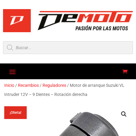
Búsqueda
de
productos
Inicio
/
Recambios
/
Reguladores
/ Motor de arranque Suzuki VL
Intruder 12V – 9 Dientes – Rotación derecha
¡Oferta!