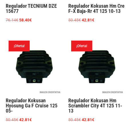
Regulador TECNIUM DZE
Regulador Kokusan Hm Cre
15677
F-X Baja-Rr 4T 125 10-13
El
El
El
El
76.14
€
58.40
€
50.45
€
42.81
€
precio
precio
precio
precio
original
actual
original
actual
era:
es:
era:
es:
¡Oferta!
¡Oferta!
76.14€.
58.40€.
50.45€.
42.81€.
Regulador Kokusan
Regulador Kokusan Hm
Hyosung Ga F Cruise 125
Scrambler City 4T 125 11-
05-
13
El
El
El
El
50.45
€
42.81
€
50.45
€
42.81
€
precio
precio
precio
precio