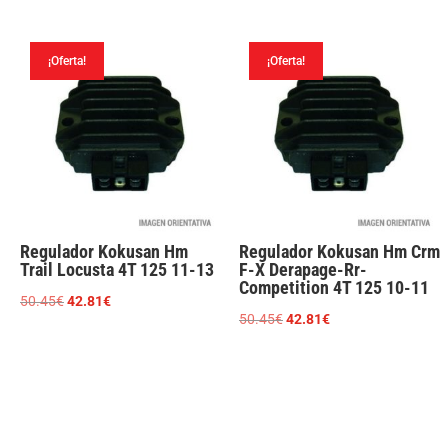
original
actual
original
actual
era:
es:
era:
es:
¡Oferta!
¡Oferta!
50.45€.
42.81€.
50.45€.
42.81€.
Regulador Kokusan Hm
Regulador Kokusan Hm Crm
Trail Locusta 4T 125 11-13
F-X Derapage-Rr-
Competition 4T 125 10-11
El
El
50.45
€
42.81
€
El
El
50.45
€
42.81
€
precio
precio
precio
precio
original
actual
original
actual
era:
es:
era:
es:
50.45€.
42.81€.
50.45€.
42.81€.