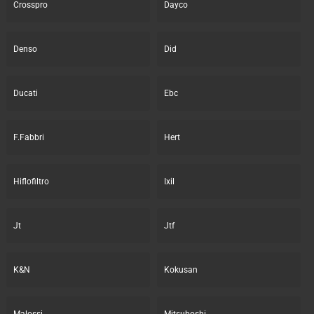
Crosspro
Dayco
Denso
Did
Ducati
Ebc
F.Fabbri
Hert
Hiflofiltro
Ixil
Jt
Jtf
K&N
Kokusan
Malossi
Mitsuboshi