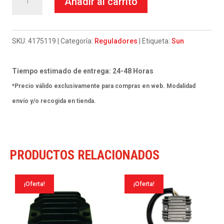
Añadir al carrito
Sun
Mv
Augusta
SKU:
4175119
Categoría:
Reguladores
Etiqueta:
Sun
F4
S-
Tiempo estimado de entrega: 24-48 Horas
R-
*Precio válido exclusivamente para compras en web. Modalidad
Rr-
envío y/o recogida en tienda.
Frecce
Tricolore
1000
PRODUCTOS RELACIONADOS
10-
12
¡Oferta!
¡Oferta!
cantidad