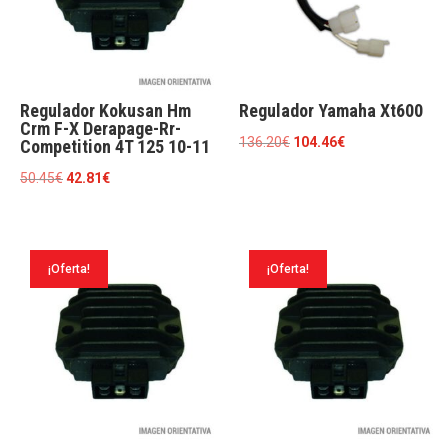
Regulador Kokusan Hm
Regulador Yamaha Xt600
Crm F-X Derapage-Rr-
El
El
136.20
€
104.46
€
Competition 4T 125 10-11
precio
precio
El
El
50.45
€
42.81
€
original
actual
precio
precio
era:
es:
original
actual
136.20€.
104.46€.
era:
es:
¡Oferta!
¡Oferta!
50.45€.
42.81€.