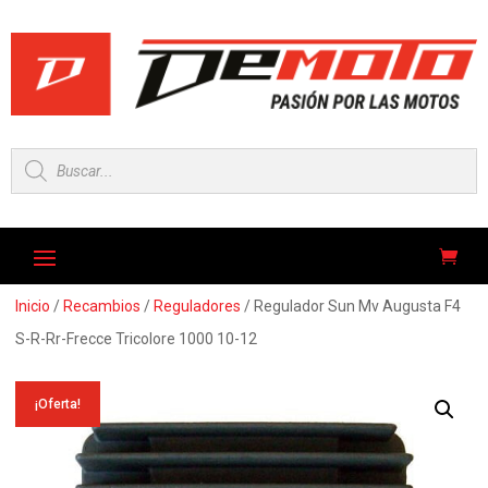
Búsqueda
de
productos
Inicio
/
Recambios
/
Reguladores
/ Regulador Sun Mv Augusta F4
S-R-Rr-Frecce Tricolore 1000 10-12
¡Oferta!