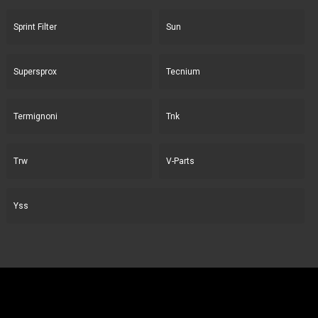
Sprint Filter
Sun
Supersprox
Tecnium
Termignoni
Tnk
Trw
V-Parts
Yss