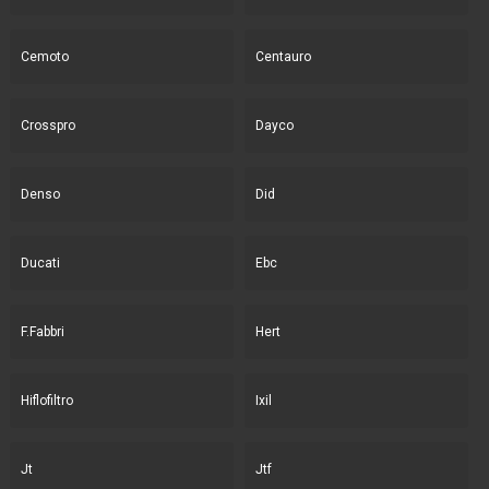
Cemoto
Centauro
Crosspro
Dayco
Denso
Did
Ducati
Ebc
F.Fabbri
Hert
Hiflofiltro
Ixil
Jt
Jtf