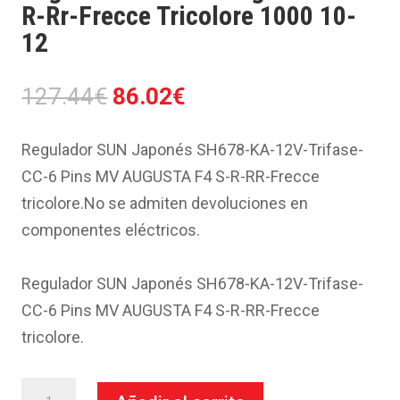
R-Rr-Frecce Tricolore 1000 10-
12
El
El
127.44
€
86.02
€
precio
precio
original
actual
Regulador SUN Japonés SH678-KA-12V-Trifase-
era:
es:
CC-6 Pins MV AUGUSTA F4 S-R-RR-Frecce
127.44€.
86.02€.
tricolore.No se admiten devoluciones en
componentes eléctricos.
Regulador SUN Japonés SH678-KA-12V-Trifase-
CC-6 Pins MV AUGUSTA F4 S-R-RR-Frecce
tricolore.
Regulador