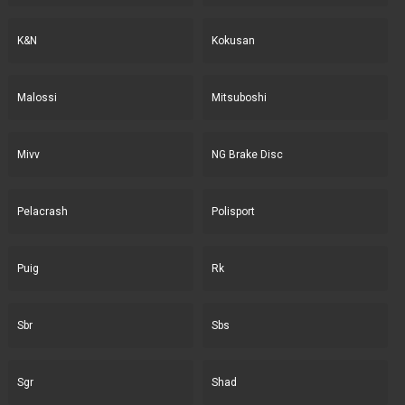
K&N
Kokusan
Malossi
Mitsuboshi
Mivv
NG Brake Disc
Pelacrash
Polisport
Puig
Rk
Sbr
Sbs
Sgr
Shad