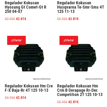
Regulador Kokusan
Regulador Kokusan
Hyosung Gt Comet-Gt R
Husqvarna Te-Smr-Sms 4T
250 04-07
125 11-13
El
El
El
El
50.45
€
42.81
€
50.45
€
42.81
€
precio
precio
precio
precio
original
actual
original
actual
era:
es:
era:
es:
¡Oferta!
¡Oferta!
50.45€.
42.81€.
50.45€.
42.81€.
Regulador Kokusan Hm Cre
Regulador Kokusan Hm
F-X Baja-Rr 4T 125 10-13
Crm B Derapage Rr-Der.
Competition 2T 125 10-13
El
El
50.45
€
42.81
€
El
El
50.45
€
42.81
€
precio
precio