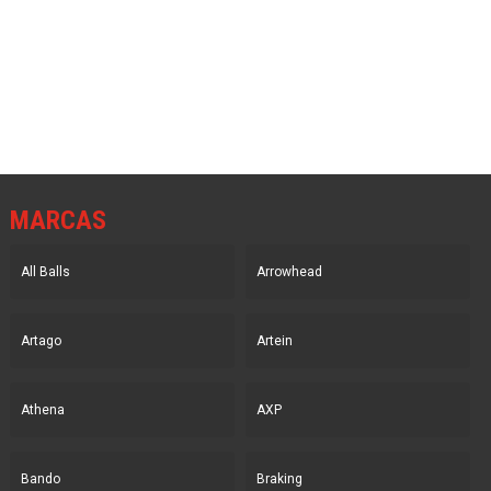
precio
precio
original
actual
original
actual
era:
es:
era:
es:
50.45€.
42.81€.
50.45€.
42.81€.
MARCAS
All Balls
Arrowhead
Artago
Artein
Athena
AXP
Bando
Braking