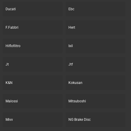
Ducati
Ebc
F.Fabbri
Hert
Hiflofiltro
Ixil
Jt
Jtf
K&N
Kokusan
Malossi
Mitsuboshi
Mivv
NG Brake Disc