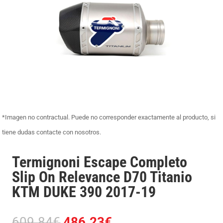
*Imagen no contractual. Puede no corresponder exactamente al producto, si
tiene dudas contacte con nosotros.
Termignoni Escape Completo
Slip On Relevance D70 Titanio
KTM DUKE 390 2017-19
El
El
609.84
€
486.23
€