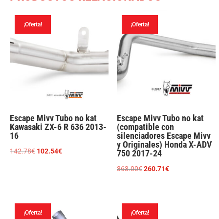
¡Oferta!
¡Oferta!
Escape Mivv Tubo no kat
Escape Mivv Tubo no kat
Kawasaki ZX-6 R 636 2013-
(compatible con
16
silenciadores Escape Mivv
y Originales) Honda X-ADV
El
El
142.78
€
102.54
€
750 2017-24
precio
precio
El
El
363.00
€
260.71
€
original
actual
precio
precio
era:
es:
original
actual
142.78€.
102.54€.
era:
es:
¡Oferta!
¡Oferta!
363.00€.
260.71€.