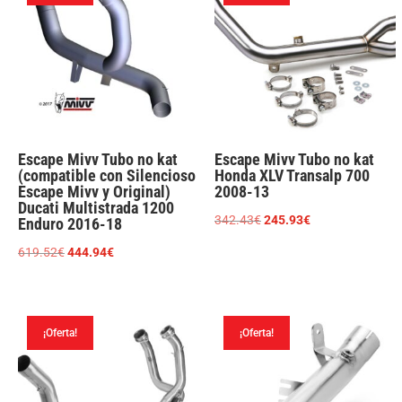
Escape Mivv Tubo no kat
Escape Mivv Tubo no kat
(compatible con Silencioso
Honda XLV Transalp 700
Escape Mivv y Original)
2008-13
Ducati Multistrada 1200
El
El
342.43
€
245.93
€
Enduro 2016-18
precio
precio
El
El
619.52
€
444.94
€
original
actual
precio
precio
era:
es:
original
actual
342.43€.
245.93€.
era:
es:
¡Oferta!
¡Oferta!
619.52€.
444.94€.