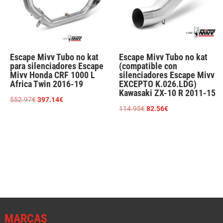
Escape Mivv Tubo no kat
Escape Mivv Tubo no kat
para silenciadores Escape
(compatible con
Mivv Honda CRF 1000 L
silenciadores Escape Mivv
Africa Twin 2016-19
EXCEPTO K.026.LDG)
Kawasaki ZX-10 R 2011-15
El
El
552.97
€
397.14
€
El
El
114.95
€
82.56
€
precio
precio
precio
precio
original
actual
original
actual
era:
es:
era:
es:
552.97€.
397.14€.
114.95€.
82.56€.
MARCAS