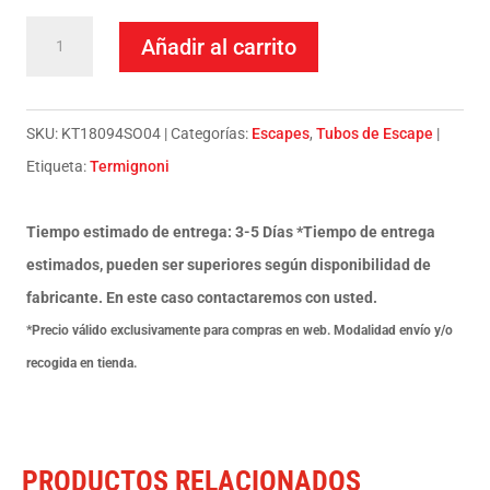
Termignoni
Añadir al carrito
Escape
Completo
Slip
SKU:
KT18094SO04
Categorías:
Escapes
,
Tubos de Escape
On
Etiqueta:
Termignoni
Relevance
D70
Tiempo estimado de entrega: 3-5 Días *Tiempo de entrega
Titanio
estimados, pueden ser superiores según disponibilidad de
KTM
fabricante. En este caso contactaremos con usted.
DUKE
*Precio válido exclusivamente para compras en web. Modalidad envío y/o
390
recogida en tienda.
2017-
19
cantidad
PRODUCTOS RELACIONADOS