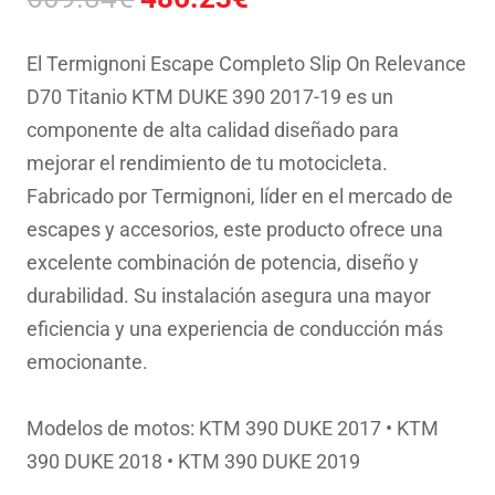
precio
precio
original
actual
El Termignoni Escape Completo Slip On Relevance
era:
es:
D70 Titanio KTM DUKE 390 2017-19 es un
609.84€.
486.23€.
componente de alta calidad diseñado para
mejorar el rendimiento de tu motocicleta.
Fabricado por Termignoni, líder en el mercado de
escapes y accesorios, este producto ofrece una
excelente combinación de potencia, diseño y
durabilidad. Su instalación asegura una mayor
eficiencia y una experiencia de conducción más
emocionante.
Modelos de motos: KTM 390 DUKE 2017 • KTM
390 DUKE 2018 • KTM 390 DUKE 2019