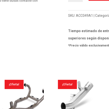
i tiene dudas contacte con
Catalizador
Kawasaki
SKU:
ACC049A1
Categorí
Z
650
Tiempo estimado de entr
2017-
superiores según disponi
21
*Precio válido exclusivament
/
Kawasaki
Ninja
650
2017-
¡Oferta!
¡Oferta!
20
cantidad