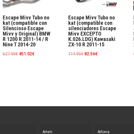
Escape Mivv Tubo no
Escape Mivv Tubo no
kat (compatible con
kat (compatible con
Silencioso Escape
silenciadores Escape
Mivv y Original) BMW
Mivv EXCEPTO
R 1200 R 2011-14 / R
K.026.LDG) Kawasaki
Nine T 2014-20
ZX-10 R 2011-15
El
El
El
El
627.99
€
451.02
€
114.95
€
82.56
€
precio
precio
precio
precio
original
actual
original
actual
era:
es:
era:
es:
627.99€.
451.02€.
114.95€.
82.56€.
Artein
Athena