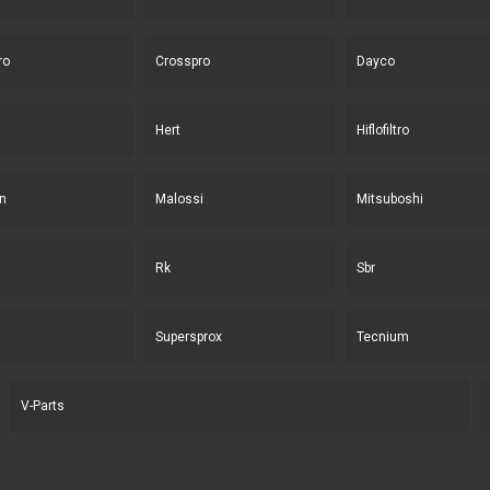
ro
Crosspro
Dayco
Hert
Hiflofiltro
n
Malossi
Mitsuboshi
Rk
Sbr
Supersprox
Tecnium
V-Parts