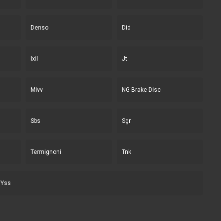
Denso
Did
Ixil
Jt
Mivv
NG Brake Disc
Sbs
Sgr
Termignoni
Tnk
Yss