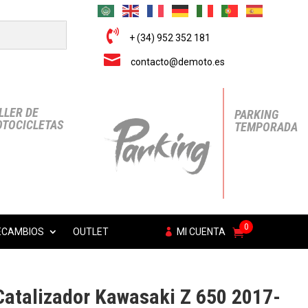

+ (34) 952 352 181

contacto@demoto.es
LLER DE
PARKING
TOCICLETAS
TEMPORADA
0
ECAMBIOS
OUTLET
MI CUENTA
Catalizador Kawasaki Z 650 2017-