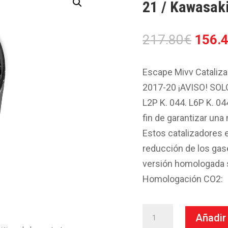
21 / Kawasak
El
217.80
€
156.
preci
origin
Escape Mivv Cataliza
era:
2017-20 ¡AVISO! SOL
217.8
L2P K. 044. L6P K. 04
fin de garantizar una
Estos catalizadores 
reducción de los gas
versión homologada s
Homologación CO2:
Escape
Añadir 
Mivv