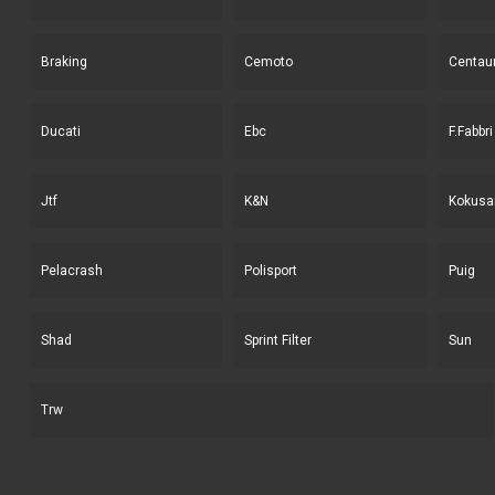
Braking
Cemoto
Centau
Ducati
Ebc
F.Fabbri
Jtf
K&N
Kokusa
Pelacrash
Polisport
Puig
Shad
Sprint Filter
Sun
Trw