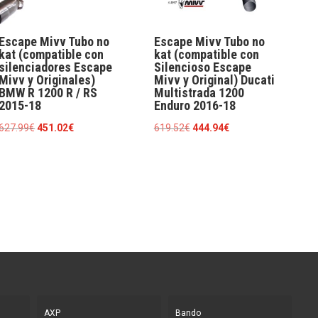
Escape Mivv Tubo no
Escape Mivv Tubo no
kat (compatible con
kat (compatible con
silenciadores Escape
Silencioso Escape
Mivv y Originales)
Mivv y Original) Ducati
BMW R 1200 R / RS
Multistrada 1200
2015-18
Enduro 2016-18
El
El
El
El
627.99
€
451.02
€
619.52
€
444.94
€
precio
precio
precio
precio
original
actual
original
actual
era:
es:
era:
es:
627.99€.
451.02€.
619.52€.
444.94€.
AXP
Bando