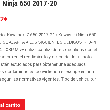
i Ninja 650 2017-20
El
42
€
o
precio
al
actual
dor Kawasaki Z 650 2017-21 / Kawasaki Ninja 650
es:
O SE ADAPTA A LOS SIGUIENTES CÓDIGOS: K. 044.
0€.
156.42€.
4. LXBP. Mivv utiliza catalizadores metálicos con el
 mejora en el rendimiento y el sonido de tu moto.
están estudiados para obtener una adecuada
es contaminantes convirtiendo el escape en una
egún las normativas vigentes. Tipo de vehiculo. *.
al carrito