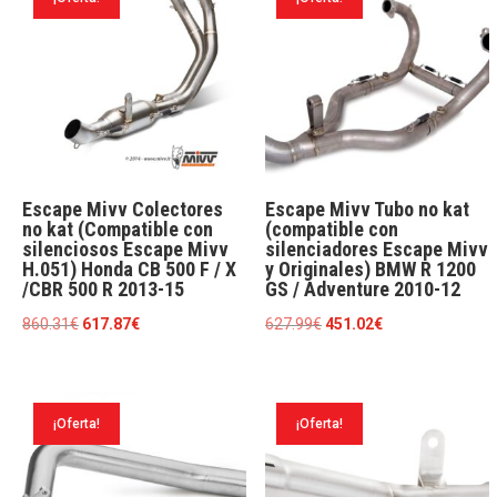
15
cantidad
Escape Mivv Colectores
Escape Mivv Tubo no kat
no kat (Compatible con
(compatible con
silenciosos Escape Mivv
silenciadores Escape Mivv
H.051) Honda CB 500 F / X
y Originales) BMW R 1200
/CBR 500 R 2013-15
GS / Adventure 2010-12
El
El
El
El
860.31
€
617.87
€
627.99
€
451.02
€
precio
precio
precio
precio
original
actual
original
actual
era:
es:
era:
es:
¡Oferta!
¡Oferta!
860.31€.
617.87€.
627.99€.
451.02€.