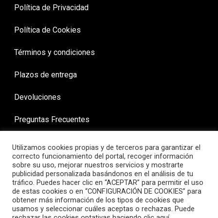
Política de Privacidad
Política de Cookies
Términos y condiciones
Plazos de entrega
Devoluciones
Preguntas Frecuentes
Utilizamos cookies propias y de terceros para garantizar el
correcto funcionamiento del portal, recoger información
sobre su uso, mejorar nuestros servicios y mostrarte
publicidad personalizada basándonos en el análisis de tu
tráfico. Puedes hacer clic en “ACEPTAR” para permitir el uso
de estas cookies o en “CONFIGURACIÓN DE COOKIES” para
obtener más información de los tipos de cookies que
usamos y seleccionar cuáles aceptas o rechazas. Puede
rechazar las cookies optativas haciendo clic aquí