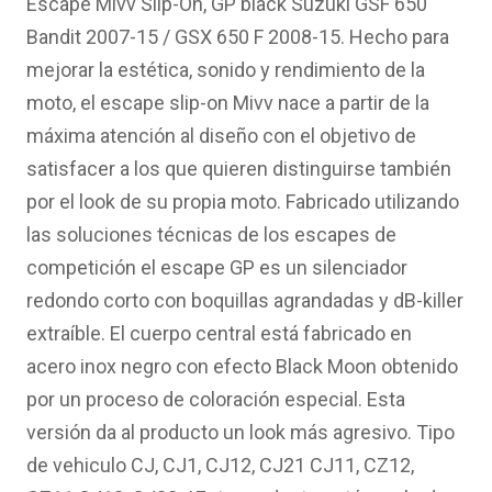
original
actual
Escape Mivv Slip-On, GP black Suzuki GSF 650
era:
es:
Bandit 2007-15 / GSX 650 F 2008-15. Hecho para
407.77€.
292.86€.
mejorar la estética, sonido y rendimiento de la
moto, el escape slip-on Mivv nace a partir de la
máxima atención al diseño con el objetivo de
satisfacer a los que quieren distinguirse también
por el look de su propia moto. Fabricado utilizando
las soluciones técnicas de los escapes de
competición el escape GP es un silenciador
redondo corto con boquillas agrandadas y dB-killer
extraíble. El cuerpo central está fabricado en
acero inox negro con efecto Black Moon obtenido
por un proceso de coloración especial. Esta
versión da al producto un look más agresivo. Tipo
de vehiculo CJ, CJ1, CJ12, CJ21 CJ11, CZ12,