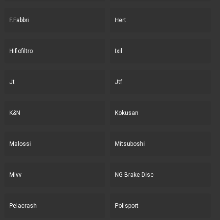
F.Fabbri
Hert
Hiflofiltro
Ixil
Jt
Jtf
K&N
Kokusan
Malossi
Mitsuboshi
Mivv
NG Brake Disc
Pelacrash
Polisport