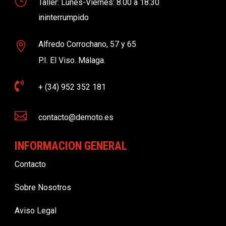
}
Taller: Lunes-Viernes: 8.00 a 18.30
ininterrumpido
Alfredo Corrochano, 57 y 65

P.I. El Viso. Málaga.

+ (34) 952 352 181

contacto@demoto.es
INFORMACION GENERAL
Contacto
Sobre Nosotros
Aviso Legal