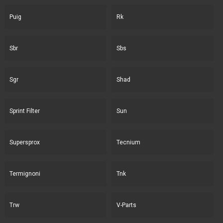
Puig
Rk
Sbr
Sbs
Sgr
Shad
Sprint Filter
Sun
Supersprox
Tecnium
Termignoni
Tnk
Trw
V-Parts