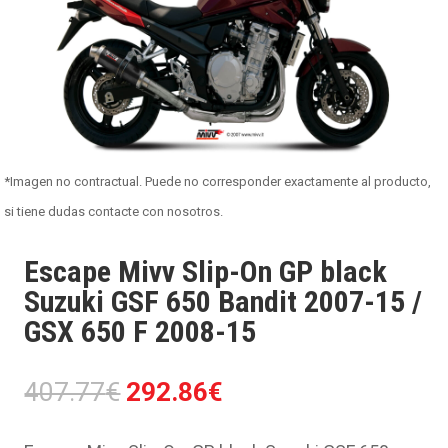
*Imagen no contractual. Puede no corresponder exactamente al producto,
si tiene dudas contacte con nosotros.
Escape Mivv Slip-On GP black
Suzuki GSF 650 Bandit 2007-15 /
GSX 650 F 2008-15
El
El
407.77
€
292.86
€
precio
precio