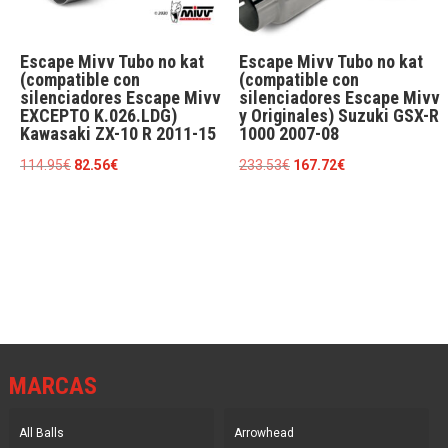
Escape Mivv Tubo no kat
Escape Mivv Tubo no kat
(compatible con
(compatible con
silenciadores Escape Mivv
silenciadores Escape Mivv
EXCEPTO K.026.LDG)
y Originales) Suzuki GSX-R
Kawasaki ZX-10 R 2011-15
1000 2007-08
El
El
El
El
114.95
€
82.56
€
233.53
€
167.72
€
precio
precio
precio
precio
original
actual
original
actual
era:
es:
era:
es:
114.95€.
82.56€.
233.53€.
167.72€.
MARCAS
All Balls
Arrowhead