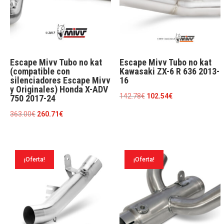
Escape Mivv Tubo no kat
Escape Mivv Tubo no kat
(compatible con
Kawasaki ZX-6 R 636 2013-
silenciadores Escape Mivv
16
y Originales) Honda X-ADV
El
El
142.78
€
102.54
€
750 2017-24
precio
precio
El
El
363.00
€
260.71
€
original
actual
precio
precio
era:
es:
original
actual
142.78€.
102.54€.
era:
es:
¡Oferta!
¡Oferta!
363.00€.
260.71€.