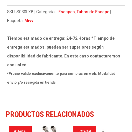
Slip-
On
SKU:
S030LXB
Categorías:
Escapes
,
Tubos de Escape
GP
Etiqueta:
Mivv
black
Suzuki
Tiempo estimado de entrega: 24-72 Horas *Tiempo de
GSF
entrega estimados, pueden ser superiores según
650
disponibilidad de fabricante. En este caso contactaremos
Bandit
con usted.
2007-
*Precio válido exclusivamente para compras en web. Modalidad
15
envío y/o recogida en tienda.
/
GSX
650
PRODUCTOS RELACIONADOS
F
2008-
¡Oferta!
¡Oferta!