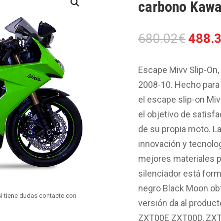
carbono Kawa
El
680.02
€
488.
preci
origin
Escape Mivv Slip-On,
era:
2008-10. Hecho para m
680.0
el escape slip-on Miv
el objetivo de satisf
de su propia moto. La
innovación y tecnolog
mejores materiales pa
silenciador está form
negro Black Moon obt
i tiene dudas contacte con
versión da al produc
ZXT00E ZXT00D, ZXT0