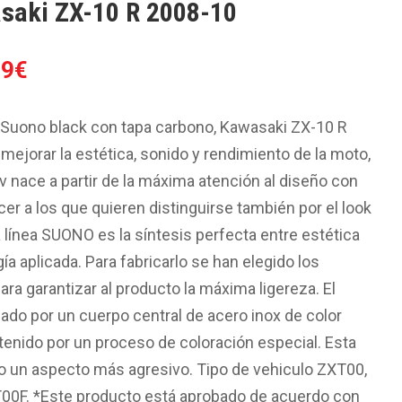
saki ZX-10 R 2008-10
El
39
€
o
precio
al
actual
 Suono black con tapa carbono, Kawasaki ZX-10 R
es:
ejorar la estética, sonido y rendimiento de la moto,
2€.
488.39€.
v nace a partir de la máxima atención al diseño con
acer a los que quieren distinguirse también por el look
 línea SUONO es la síntesis perfecta entre estética
ía aplicada. Para fabricarlo se han elegido los
ra garantizar al producto la máxima ligereza. El
ado por un cuerpo central de acero inox de color
enido por un proceso de coloración especial. Esta
to un aspecto más agresivo. Tipo de vehiculo ZXT00,
0F. *Este producto está aprobado de acuerdo con