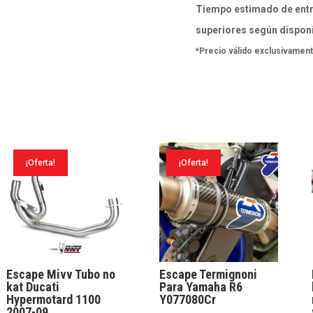
black
Tiempo estimado de entr
con
superiores según disponi
tapa
*Precio válido exclusivament
carbono
Kawasaki
ZX-
10
R
¡Oferta!
¡Oferta!
2008-
10
cantidad
Escape Mivv Tubo no
Escape Termignoni
kat Ducati
Para Yamaha R6
Hypermotard 1100
Y077080Cr
2007-09