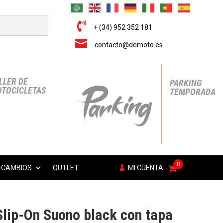

+ (34) 952 352 181

contacto@demoto.es
LLER DE
PARKING
TOCICLETAS
TEMPORADA
0
ECAMBIOS
OUTLET
MI CUENTA
lip-On Suono black con tapa