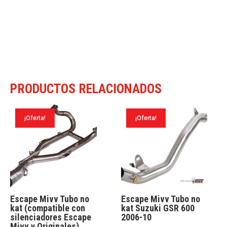
PRODUCTOS RELACIONADOS
¡Oferta!
¡Oferta!
Escape Mivv Tubo no
Escape Mivv Tubo no
kat (compatible con
kat Suzuki GSR 600
silenciadores Escape
2006-10
Mivv y Originales)