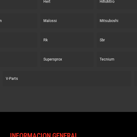
Hert
Hiflofiltro
n
Malossi
Mitsuboshi
Rk
Sbr
Supersprox
Tecnium
V-Parts
INFORMACION GENERAL