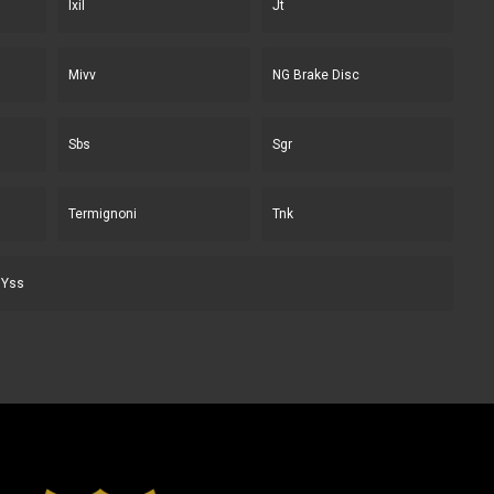
Ixil
Jt
Mivv
NG Brake Disc
Sbs
Sgr
Termignoni
Tnk
Yss