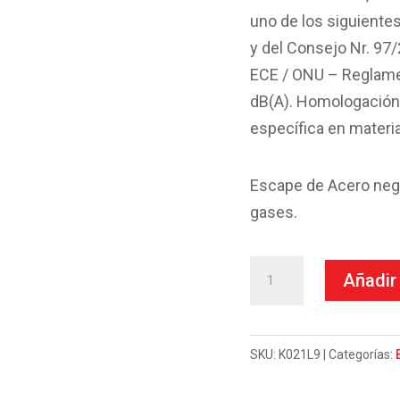
uno de los siguiente
y del Consejo Nr. 97/
ECE / ONU – Reglamen
dB(A). Homologación 
específica en mater
Escape de Acero neg
gases.
Escape
Añadir 
Mivv
Slip-
On
SKU:
K021L9
Categorías:
Suono