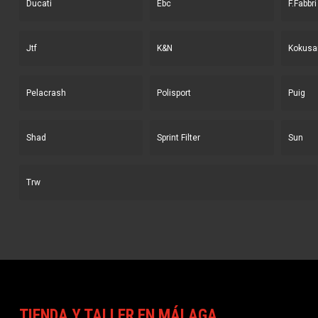
Ducati
Ebc
F.Fabbri
Jtf
K&N
Kokusa
Pelacrash
Polisport
Puig
Shad
Sprint Filter
Sun
Trw
TIENDA Y TALLER EN MÁLAGA