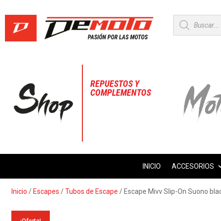
Búsqueda
de
productos
REPUESTOS Y
COMPLEMENTOS
INICIO
ACCESORIOS
Inicio
/
Escapes
/
Tubos de Escape
/ Escape Mivv Slip-On Suono bl