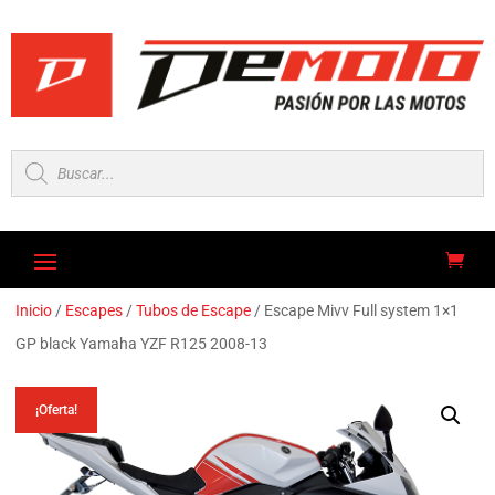
Búsqueda
de
productos
Inicio
/
Escapes
/
Tubos de Escape
/ Escape Mivv Full system 1×1
GP black Yamaha YZF R125 2008-13
¡Oferta!