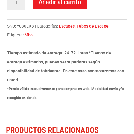
Añadir al carrito
Mivv
Full
system
SKU:
Y030LXB
Categorías:
Escapes
,
Tubos de Escape
1x1
Etiqueta:
Mivv
GP
black
Tiempo estimado de entrega: 24-72 Horas *Tiempo de
Yamaha
entrega estimados, pueden ser superiores según
YZF
disponibilidad de fabricante. En este caso contactaremos con
R125
usted.
2008-
*Precio válido exclusivamente para compras en web. Modalidad envío y/o
13
recogida en tienda.
cantidad
PRODUCTOS RELACIONADOS